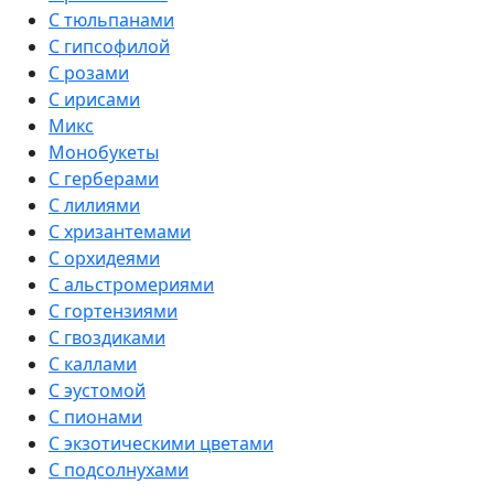
С тюльпанами
С гипсофилой
С розами
С ирисами
Микс
Монобукеты
С герберами
С лилиями
С хризантемами
С орхидеями
С альстромериями
С гортензиями
С гвоздиками
С каллами
С эустомой
С пионами
С экзотическими цветами
С подсолнухами