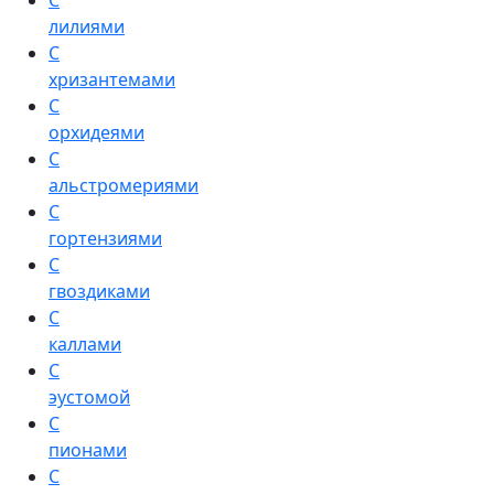
С
лилиями
С
хризантемами
С
орхидеями
С
альстромериями
С
гортензиями
С
гвоздиками
С
каллами
С
эустомой
С
пионами
С