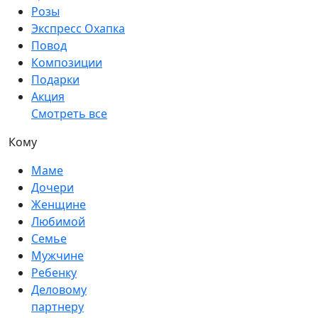
Розы
Экспресс Охапка
Повод
Композиции
Подарки
Акция
Смотреть все
Кому
Маме
Дочери
Женщине
Любимой
Семье
Мужчине
Ребенку
Деловому
партнеру