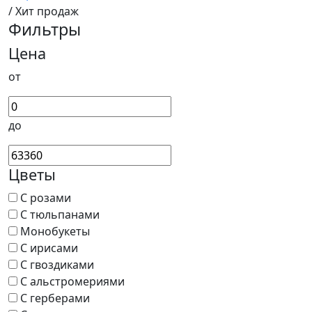
/ Хит продаж
Фильтры
Цена
от
до
Цветы
С розами
С тюльпанами
Монобукеты
С ирисами
С гвоздиками
С альстромериями
С герберами