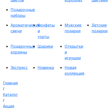
цветов
коробках
цветами
Подарочные
наборы
Ароматические
Конфеты
Мужские
Детские
свечи
и
подарки
подарки
торты
Подарочные
Шарики
Открытки
корзины
и
игрушки
Экспресс
Новинка
Новая
коллекция
Главная
/
Каталог
/
Акция