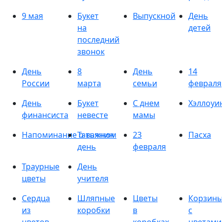
9 мая
Букет
Выпускной
День
на
детей
последний
звонок
День
8
День
14
России
марта
семьи
февраля
День
Букет
С днем
Хэллоуи
финансиста
невесте
мамы
Напоминание о важном
Татьянин
23
Пасха
день
февраля
Траурные
День
цветы
учителя
Сердца
Шляпные
Цветы
Корзин
из
коробки
в
с