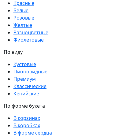
Красные
Белые
Розовые
Желтые
Разноцветные
Фиолетовые
По виду
Кустовые
Пионовидные
Премиум
Классические
Кенийские
По форме букета
В корзинах
В коробках
В форме сердца