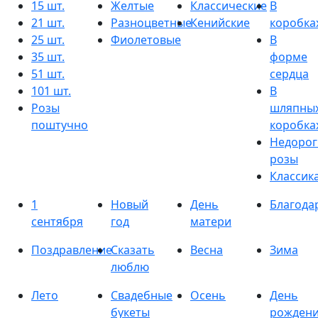
15 шт.
Желтые
Классические
В
21 шт.
Разноцветные
Кенийские
коробка
25 шт.
Фиолетовые
В
35 шт.
форме
51 шт.
сердца
101 шт.
В
Розы
шляпны
поштучно
коробка
Недорог
розы
Классик
1
Новый
День
Благода
сентября
год
матери
Поздравление
Сказать
Весна
Зима
люблю
Лето
Свадебные
Осень
День
букеты
рожден