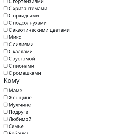
С гортензиями
С хризантемами
С орхидеями
С подсолнухами
С экзотическими цветами
Микс
С лилиями
С каллами
С эустомой
С пионами
С ромашками
Кому
Маме
Женщине
Мужчине
Подруге
Любимой
Семье
Ребенку