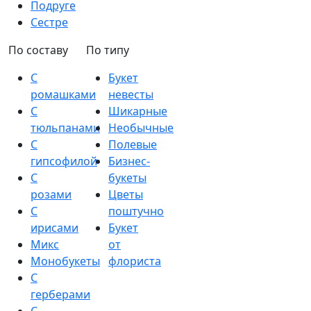
Подруге
Сестре
По составу
По типу
С
Букет
ромашками
невесты
С
Шикарные
тюльпанами
Необычные
С
Полевые
гипсофилой
Бизнес-
С
букеты
розами
Цветы
С
поштучно
ирисами
Букет
Микс
от
Монобукеты
флориста
С
герберами