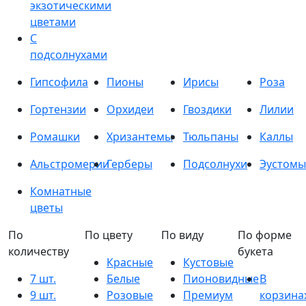
экзотическими
цветами
С
подсолнухами
Гипсофила
Пионы
Ирисы
Роза
Гортензии
Орхидеи
Гвоздики
Лилии
Ромашки
Хризантемы
Тюльпаны
Каллы
Альстромерии
Герберы
Подсолнухи
Эустомы
Комнатные
цветы
По
По цвету
По виду
По форме
количеству
букета
Красные
Кустовые
7 шт.
Белые
Пионовидные
В
9 шт.
Розовые
Премиум
корзина