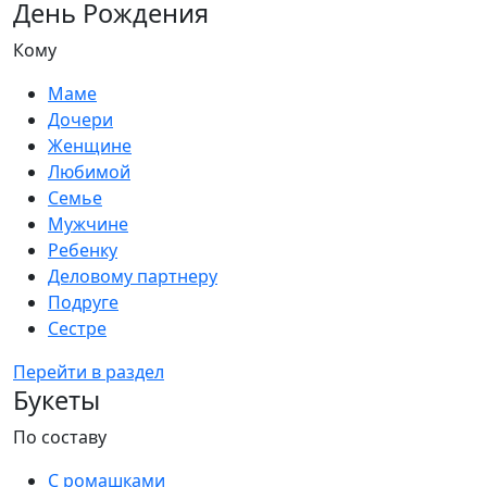
День Рождения
Кому
Маме
Дочери
Женщине
Любимой
Семье
Мужчине
Ребенку
Деловому партнеру
Подруге
Сестре
Перейти в раздел
Букеты
По составу
С ромашками