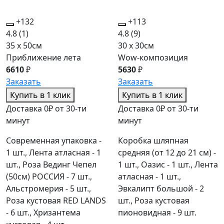
+132
+113
4.8
(1)
4.8
(9)
35 x 50см
30 x 30см
Приближение лета
Wow-композиция
6610
₽
5630
₽
Заказать
Заказать
Купить в 1 клик
Купить в 1 клик
Доставка 0₽ от 30-ти
Доставка 0₽ от 30-ти
минут
минут
Современная упаковка -
Коробка шляпная
1 шт., Лента атласная - 1
средняя (от 12 до 21 см) -
шт., Роза Вединг Чепел
1 шт., Оазис - 1 шт., Лента
(50см) РОССИЯ - 7 шт.,
атласная - 1 шт.,
Альстромерия - 5 шт.,
Эвкалипт большой - 2
Роза кустовая RED LANDS
шт., Роза кустовая
- 6 шт., Хризантема
пионовидная - 9 шт.