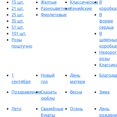
15 шт.
Желтые
Классические
В
21 шт.
Разноцветные
Кенийские
коробка
25 шт.
Фиолетовые
В
35 шт.
форме
51 шт.
сердца
101 шт.
В
Розы
шляпны
поштучно
коробка
Недорог
розы
Классик
1
Новый
День
Благода
сентября
год
матери
Поздравление
Сказать
Весна
Зима
люблю
Лето
Свадебные
Осень
День
букеты
рожден