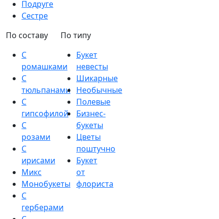
Подруге
Сестре
По составу
По типу
С
Букет
ромашками
невесты
С
Шикарные
тюльпанами
Необычные
С
Полевые
гипсофилой
Бизнес-
С
букеты
розами
Цветы
С
поштучно
ирисами
Букет
Микс
от
Монобукеты
флориста
С
герберами