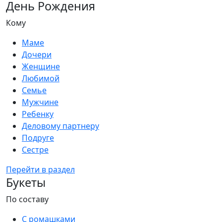
День Рождения
Кому
Маме
Дочери
Женщине
Любимой
Семье
Мужчине
Ребенку
Деловому партнеру
Подруге
Сестре
Перейти в раздел
Букеты
По составу
С ромашками