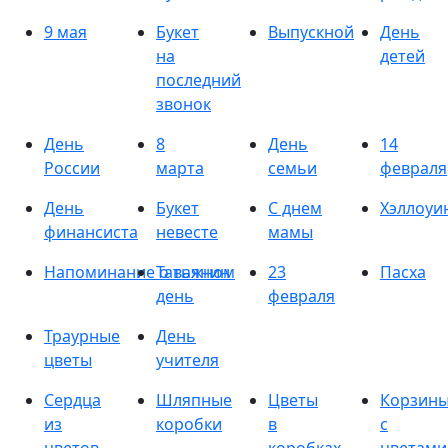
9 мая
Букет
Выпускной
День
на
детей
последний
звонок
День
8
День
14
России
марта
семьи
февраля
День
Букет
С днем
Хэллоуи
финансиста
невесте
мамы
Напоминание о важном
Татьянин
23
Пасха
день
февраля
Траурные
День
цветы
учителя
Сердца
Шляпные
Цветы
Корзин
из
коробки
в
с