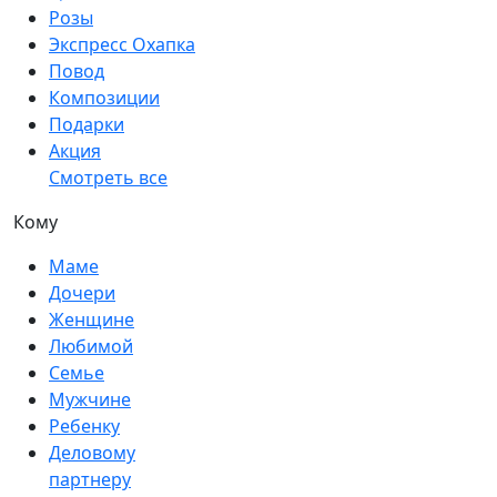
Розы
Экспресс Охапка
Повод
Композиции
Подарки
Акция
Смотреть все
Кому
Маме
Дочери
Женщине
Любимой
Семье
Мужчине
Ребенку
Деловому
партнеру