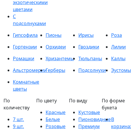
экзотическими
цветами
С
подсолнухами
Гипсофила
Пионы
Ирисы
Роза
Гортензии
Орхидеи
Гвоздики
Лилии
Ромашки
Хризантемы
Тюльпаны
Каллы
Альстромерии
Герберы
Подсолнухи
Эустомы
Комнатные
цветы
По
По цвету
По виду
По форме
количеству
букета
Красные
Кустовые
7 шт.
Белые
Пионовидные
В
9 шт.
Розовые
Премиум
корзина