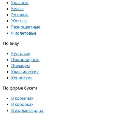
Красные
Белые
Розовые
Желтые
Разноцветные
Фиолетовые
По виду
Кустовые
Пионовидные
Премиум
Классические
Кенийские
По форме букета
В корзинах
В коробках
В форме сердца