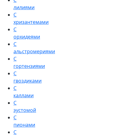
С
лилиями
С
хризантемами
С
орхидеями
С
альстромериями
С
гортензиями
С
гвоздиками
С
каллами
С
эустомой
С
пионами
С