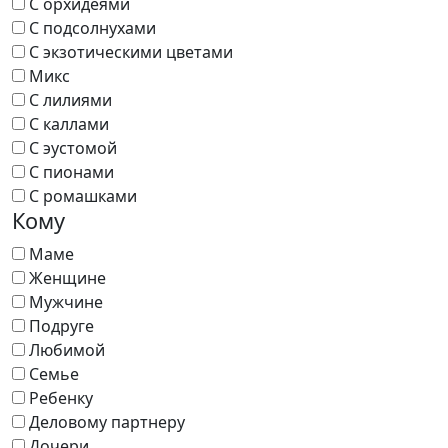
С орхидеями
С подсолнухами
С экзотическими цветами
Микс
С лилиями
С каллами
С эустомой
С пионами
С ромашками
Кому
Маме
Женщине
Мужчине
Подруге
Любимой
Семье
Ребенку
Деловому партнеру
Дочери