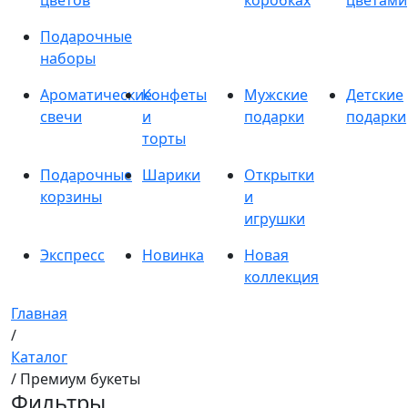
цветов
коробках
цветами
Подарочные
наборы
Ароматические
Конфеты
Мужские
Детские
свечи
и
подарки
подарки
торты
Подарочные
Шарики
Открытки
корзины
и
игрушки
Экспресс
Новинка
Новая
коллекция
Главная
/
Каталог
/ Премиум букеты
Фильтры