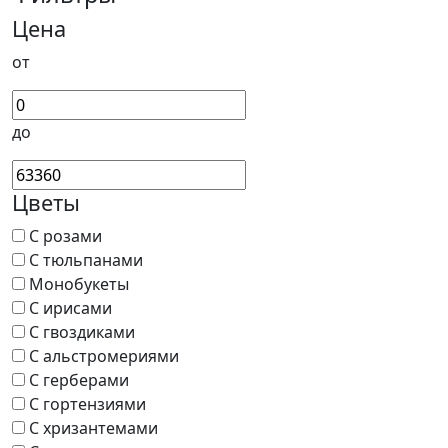
Цена
от
до
Цветы
С розами
С тюльпанами
Монобукеты
С ирисами
С гвоздиками
С альстромериями
С герберами
С гортензиями
С хризантемами