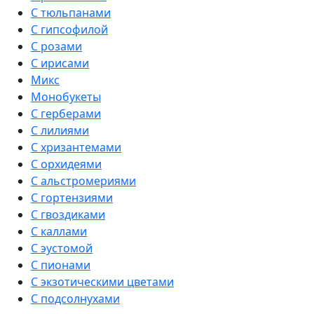
С тюльпанами
С гипсофилой
С розами
С ирисами
Микс
Монобукеты
С герберами
С лилиями
С хризантемами
С орхидеями
С альстромериями
С гортензиями
С гвоздиками
С каллами
С эустомой
С пионами
С экзотическими цветами
С подсолнухами