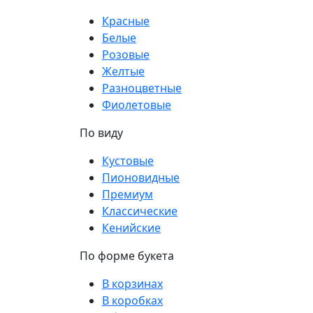
Красные
Белые
Розовые
Желтые
Разноцветные
Фиолетовые
По виду
Кустовые
Пионовидные
Премиум
Классические
Кенийские
По форме букета
В корзинах
В коробках