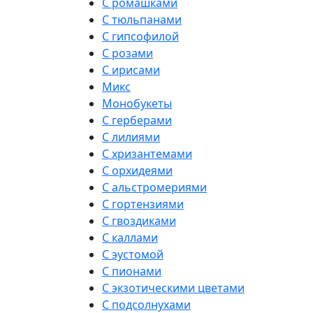
С ромашками
С тюльпанами
С гипсофилой
С розами
С ирисами
Микс
Монобукеты
С герберами
С лилиями
С хризантемами
С орхидеями
С альстромериями
С гортензиями
С гвоздиками
С каллами
С эустомой
С пионами
С экзотическими цветами
С подсолнухами