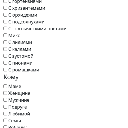
С гортензиями
С хризантемами
С орхидеями
С подсолнухами
С экзотическими цветами
Микс
С лилиями
С каллами
С эустомой
С пионами
С ромашками
Кому
Маме
Женщине
Мужчине
Подруге
Любимой
Семье
Ребенку