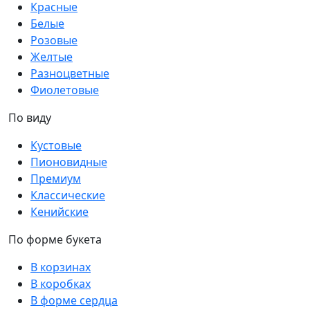
Красные
Белые
Розовые
Желтые
Разноцветные
Фиолетовые
По виду
Кустовые
Пионовидные
Премиум
Классические
Кенийские
По форме букета
В корзинах
В коробках
В форме сердца