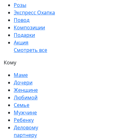
Розы
Экспресс Охапка
Повод
Композиции
Подарки
Акция
Смотреть все
Кому
Маме
Дочери
Женщине
Любимой
Семье
Мужчине
Ребенку
Деловому
партнеру