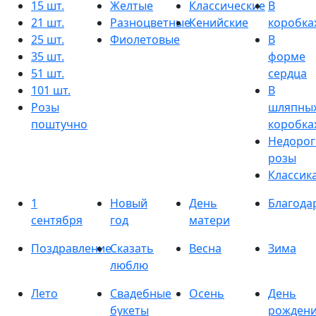
15 шт.
Желтые
Классические
В
21 шт.
Разноцветные
Кенийские
коробка
25 шт.
Фиолетовые
В
35 шт.
форме
51 шт.
сердца
101 шт.
В
Розы
шляпны
поштучно
коробка
Недорог
розы
Классик
1
Новый
День
Благода
сентября
год
матери
Поздравление
Сказать
Весна
Зима
люблю
Лето
Свадебные
Осень
День
букеты
рожден