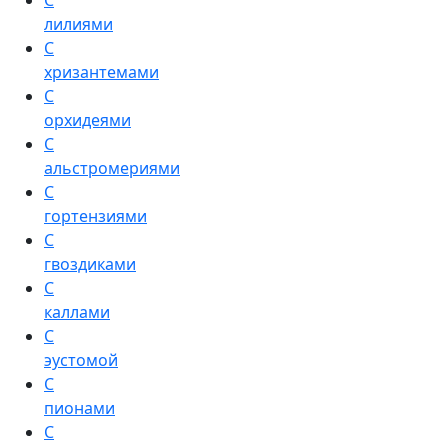
С
лилиями
С
хризантемами
С
орхидеями
С
альстромериями
С
гортензиями
С
гвоздиками
С
каллами
С
эустомой
С
пионами
С