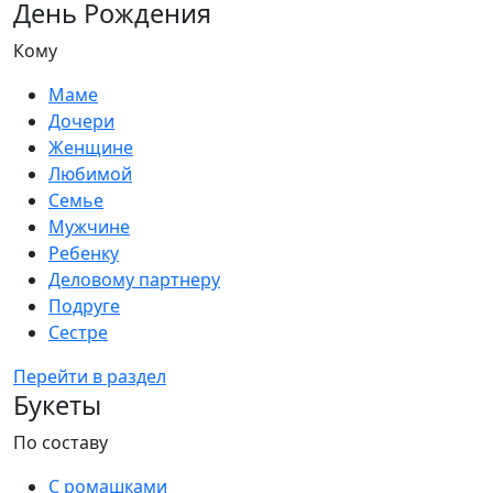
День Рождения
Кому
Маме
Дочери
Женщине
Любимой
Семье
Мужчине
Ребенку
Деловому партнеру
Подруге
Сестре
Перейти в раздел
Букеты
По составу
С ромашками