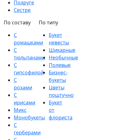
Подруге
Сестре
По составу
По типу
С
Букет
ромашками
невесты
С
Шикарные
тюльпанами
Необычные
С
Полевые
гипсофилой
Бизнес-
С
букеты
розами
Цветы
С
поштучно
ирисами
Букет
Микс
от
Монобукеты
флориста
С
герберами