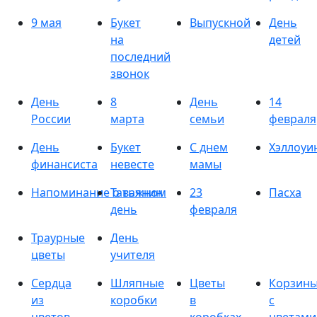
9 мая
Букет
Выпускной
День
на
детей
последний
звонок
День
8
День
14
России
марта
семьи
февраля
День
Букет
С днем
Хэллоуи
финансиста
невесте
мамы
Напоминание о важном
Татьянин
23
Пасха
день
февраля
Траурные
День
цветы
учителя
Сердца
Шляпные
Цветы
Корзин
из
коробки
в
с