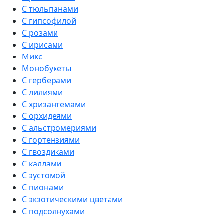
С тюльпанами
С гипсофилой
С розами
С ирисами
Микс
Монобукеты
С герберами
С лилиями
С хризантемами
С орхидеями
С альстромериями
С гортензиями
С гвоздиками
С каллами
С эустомой
С пионами
С экзотическими цветами
С подсолнухами