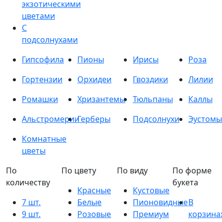
экзотическими
цветами
С
подсолнухами
Гипсофила
Пионы
Ирисы
Роза
Гортензии
Орхидеи
Гвоздики
Лилии
Ромашки
Хризантемы
Тюльпаны
Каллы
Альстромерии
Герберы
Подсолнухи
Эустомы
Комнатные
цветы
По
По цвету
По виду
По форме
количеству
букета
Красные
Кустовые
7 шт.
Белые
Пионовидные
В
9 шт.
Розовые
Премиум
корзина