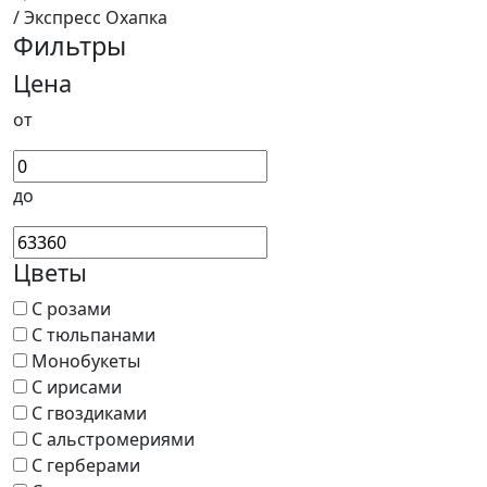
/ Экспресс Охапка
Фильтры
Цена
от
до
Цветы
С розами
С тюльпанами
Монобукеты
С ирисами
С гвоздиками
С альстромериями
С герберами