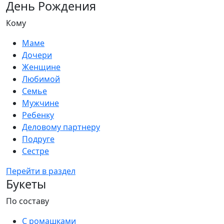
День Рождения
Кому
Маме
Дочери
Женщине
Любимой
Семье
Мужчине
Ребенку
Деловому партнеру
Подруге
Сестре
Перейти в раздел
Букеты
По составу
С ромашками