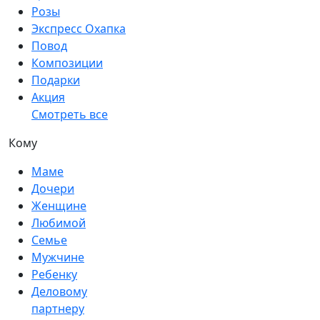
Розы
Экспресс Охапка
Повод
Композиции
Подарки
Акция
Смотреть все
Кому
Маме
Дочери
Женщине
Любимой
Семье
Мужчине
Ребенку
Деловому
партнеру