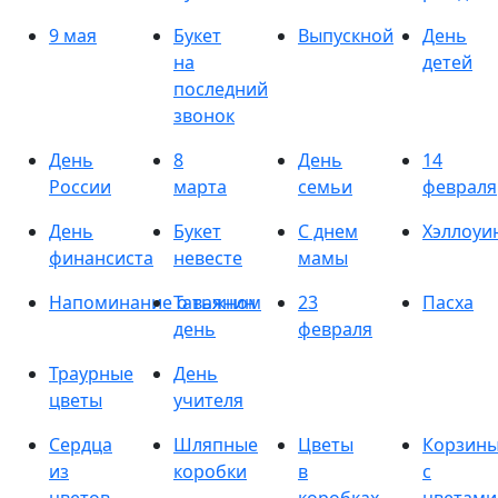
9 мая
Букет
Выпускной
День
на
детей
последний
звонок
День
8
День
14
России
марта
семьи
февраля
День
Букет
С днем
Хэллоуи
финансиста
невесте
мамы
Напоминание о важном
Татьянин
23
Пасха
день
февраля
Траурные
День
цветы
учителя
Сердца
Шляпные
Цветы
Корзин
из
коробки
в
с