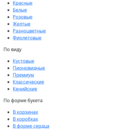
Красные
Белые
Розовые
Желтые
Разноцветные
Фиолетовые
По виду
Кустовые
Пионовидные
Премиум
Классические
Кенийские
По форме букета
В корзинах
В коробках
В форме сердца