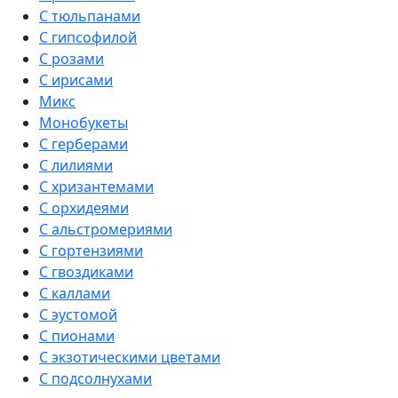
С тюльпанами
С гипсофилой
С розами
С ирисами
Микс
Монобукеты
С герберами
С лилиями
С хризантемами
С орхидеями
С альстромериями
С гортензиями
С гвоздиками
С каллами
С эустомой
С пионами
С экзотическими цветами
С подсолнухами