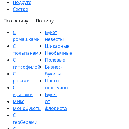
Подруге
Сестре
По составу
По типу
С
Букет
ромашками
невесты
С
Шикарные
тюльпанами
Необычные
С
Полевые
гипсофилой
Бизнес-
С
букеты
розами
Цветы
С
поштучно
ирисами
Букет
Микс
от
Монобукеты
флориста
С
герберами