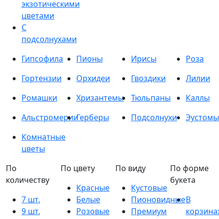
экзотическими
цветами
С
подсолнухами
Гипсофила
Пионы
Ирисы
Роза
Гортензии
Орхидеи
Гвоздики
Лилии
Ромашки
Хризантемы
Тюльпаны
Каллы
Альстромерии
Герберы
Подсолнухи
Эустомы
Комнатные
цветы
По
По цвету
По виду
По форме
количеству
букета
Красные
Кустовые
7 шт.
Белые
Пионовидные
В
9 шт.
Розовые
Премиум
корзина