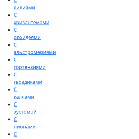
С
лилиями
С
хризантемами
С
орхидеями
С
альстромериями
С
гортензиями
С
гвоздиками
С
каллами
С
эустомой
С
пионами
С