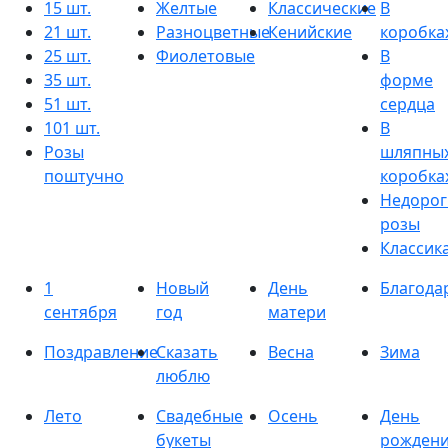
15 шт.
Желтые
Классические
В
21 шт.
Разноцветные
Кенийские
коробка
25 шт.
Фиолетовые
В
35 шт.
форме
51 шт.
сердца
101 шт.
В
Розы
шляпны
поштучно
коробка
Недорог
розы
Классик
1
Новый
День
Благода
сентября
год
матери
Поздравление
Сказать
Весна
Зима
люблю
Лето
Свадебные
Осень
День
букеты
рожден