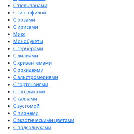
С тюльпанами
С гипсофилой
С розами
С ирисами
Микс
Монобукеты
С герберами
С лилиями
С хризантемами
С орхидеями
С альстромериями
С гортензиями
С гвоздиками
С каллами
С эустомой
С пионами
С экзотическими цветами
С подсолнухами