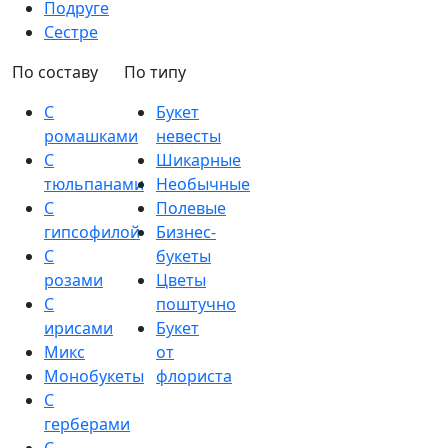
Подруге
Сестре
По составу
По типу
С
Букет
ромашками
невесты
С
Шикарные
тюльпанами
Необычные
С
Полевые
гипсофилой
Бизнес-
С
букеты
розами
Цветы
С
поштучно
ирисами
Букет
Микс
от
Монобукеты
флориста
С
герберами