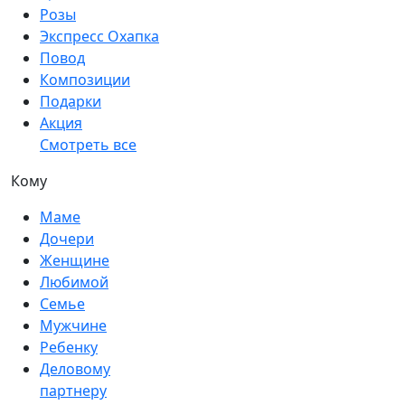
Розы
Экспресс Охапка
Повод
Композиции
Подарки
Акция
Смотреть все
Кому
Маме
Дочери
Женщине
Любимой
Семье
Мужчине
Ребенку
Деловому
партнеру