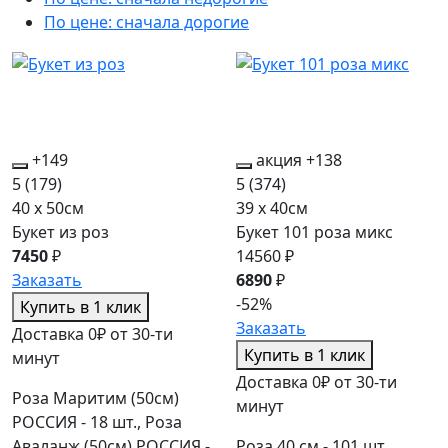
По цене: сначала дорогие
+149
акция
+138
5
(179)
5
(374)
40 x 50см
39 x 40см
Букет из роз
Букет 101 роза микс
7450
₽
14560 ₽
Заказать
6890
₽
-52%
Купить в 1 клик
Заказать
Доставка 0₽ от 30-ти
Купить в 1 клик
минут
Доставка 0₽ от 30-ти
Роза Маритим (50см)
минут
РОССИЯ - 18 шт., Роза
Аваланж (50см) РОССИЯ -
Роза 40 см - 101 шт.,