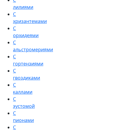
С
лилиями
С
хризантемами
С
орхидеями
С
альстромериями
С
гортензиями
С
гвоздиками
С
каллами
С
эустомой
С
пионами
С