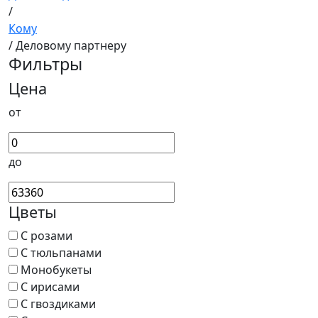
/
Кому
/ Деловому партнеру
Фильтры
Цена
от
до
Цветы
С розами
С тюльпанами
Монобукеты
С ирисами
С гвоздиками