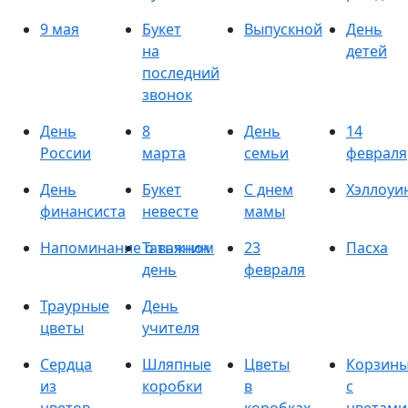
9 мая
Букет
Выпускной
День
на
детей
последний
звонок
День
8
День
14
России
марта
семьи
февраля
День
Букет
С днем
Хэллоуи
финансиста
невесте
мамы
Напоминание о важном
Татьянин
23
Пасха
день
февраля
Траурные
День
цветы
учителя
Сердца
Шляпные
Цветы
Корзин
из
коробки
в
с