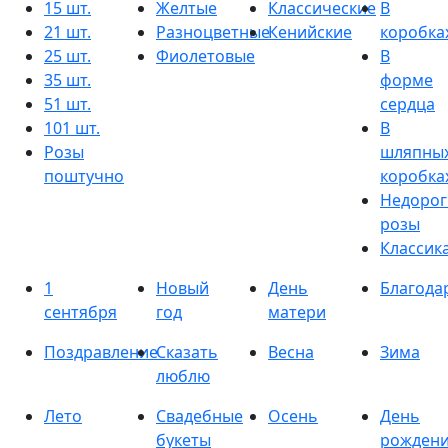
15 шт.
Желтые
Классические
В
21 шт.
Разноцветные
Кенийские
коробка
25 шт.
Фиолетовые
В
35 шт.
форме
51 шт.
сердца
101 шт.
В
Розы
шляпны
поштучно
коробка
Недорог
розы
Классик
1
Новый
День
Благода
сентября
год
матери
Поздравление
Сказать
Весна
Зима
люблю
Лето
Свадебные
Осень
День
букеты
рожден