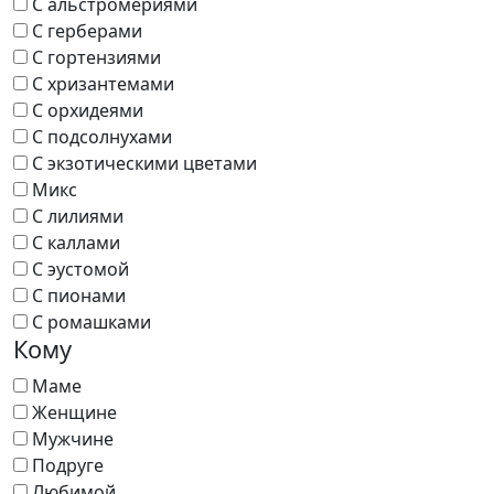
С альстромериями
С герберами
С гортензиями
С хризантемами
С орхидеями
С подсолнухами
С экзотическими цветами
Микс
С лилиями
С каллами
С эустомой
С пионами
С ромашками
Кому
Маме
Женщине
Мужчине
Подруге
Любимой