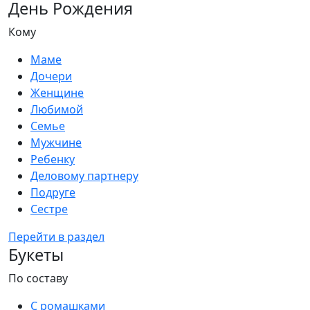
День Рождения
Кому
Маме
Дочери
Женщине
Любимой
Семье
Мужчине
Ребенку
Деловому партнеру
Подруге
Сестре
Перейти в раздел
Букеты
По составу
С ромашками