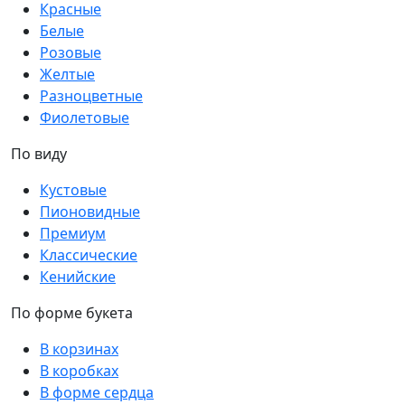
Красные
Белые
Розовые
Желтые
Разноцветные
Фиолетовые
По виду
Кустовые
Пионовидные
Премиум
Классические
Кенийские
По форме букета
В корзинах
В коробках
В форме сердца