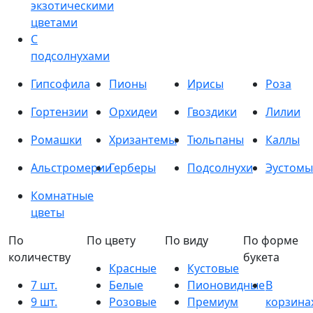
экзотическими
цветами
С
подсолнухами
Гипсофила
Пионы
Ирисы
Роза
Гортензии
Орхидеи
Гвоздики
Лилии
Ромашки
Хризантемы
Тюльпаны
Каллы
Альстромерии
Герберы
Подсолнухи
Эустомы
Комнатные
цветы
По
По цвету
По виду
По форме
количеству
букета
Красные
Кустовые
7 шт.
Белые
Пионовидные
В
9 шт.
Розовые
Премиум
корзина