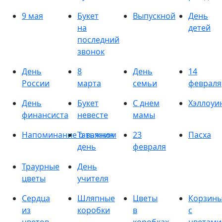
9 мая
Букет
Выпускной
День
на
детей
последний
звонок
День
8
День
14
России
марта
семьи
февраля
День
Букет
С днем
Хэллоуи
финансиста
невесте
мамы
Напоминание о важном
Татьянин
23
Пасха
день
февраля
Траурные
День
цветы
учителя
Сердца
Шляпные
Цветы
Корзин
из
коробки
в
с