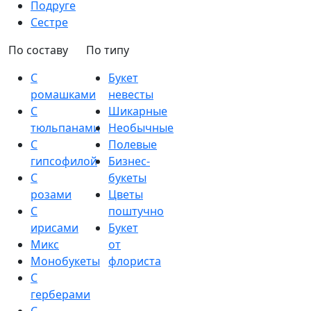
Подруге
Сестре
По составу
По типу
С
Букет
ромашками
невесты
С
Шикарные
тюльпанами
Необычные
С
Полевые
гипсофилой
Бизнес-
С
букеты
розами
Цветы
С
поштучно
ирисами
Букет
Микс
от
Монобукеты
флориста
С
герберами