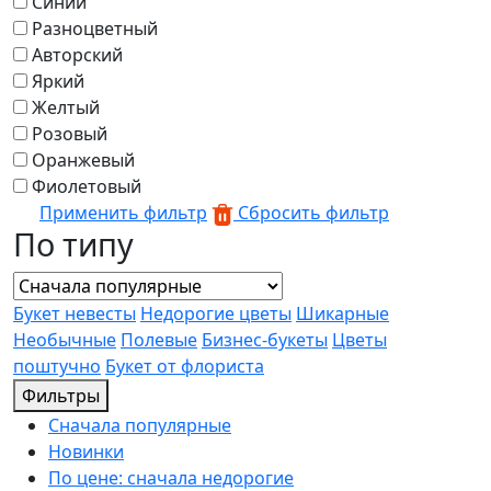
Синий
Разноцветный
Авторский
Яркий
Желтый
Розовый
Оранжевый
Фиолетовый
Применить фильтр
Сбросить фильтр
По типу
Букет невесты
Недорогие цветы
Шикарные
Необычные
Полевые
Бизнес-букеты
Цветы
поштучно
Букет от флориста
Фильтры
Сначала популярные
Новинки
По цене: сначала недорогие