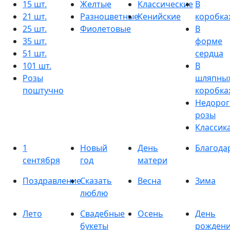
15 шт.
Желтые
Классические
В
21 шт.
Разноцветные
Кенийские
коробка
25 шт.
Фиолетовые
В
35 шт.
форме
51 шт.
сердца
101 шт.
В
Розы
шляпны
поштучно
коробка
Недорог
розы
Классик
1
Новый
День
Благода
сентября
год
матери
Поздравление
Сказать
Весна
Зима
люблю
Лето
Свадебные
Осень
День
букеты
рожден