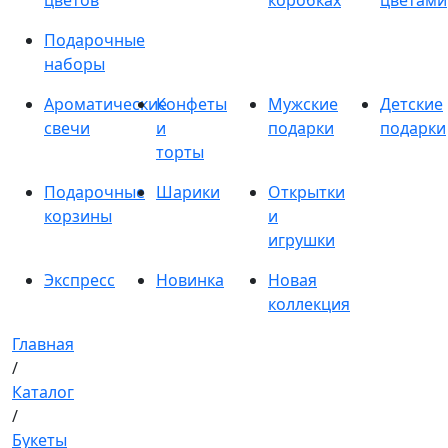
цветов
коробках
цветами
Подарочные
наборы
Ароматические
Конфеты
Мужские
Детские
свечи
и
подарки
подарки
торты
Подарочные
Шарики
Открытки
корзины
и
игрушки
Экспресс
Новинка
Новая
коллекция
Главная
/
Каталог
/
Букеты