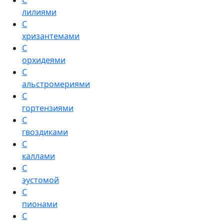
С
лилиями
С
хризантемами
С
орхидеями
С
альстромериями
С
гортензиями
С
гвоздиками
С
каллами
С
эустомой
С
пионами
С