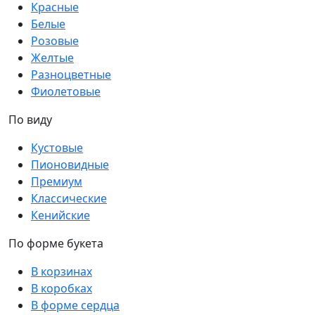
Красные
Белые
Розовые
Желтые
Разноцветные
Фиолетовые
По виду
Кустовые
Пионовидные
Премиум
Классические
Кенийские
По форме букета
В корзинах
В коробках
В форме сердца