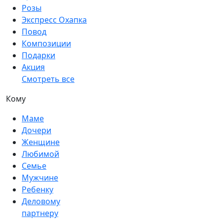
Розы
Экспресс Охапка
Повод
Композиции
Подарки
Акция
Смотреть все
Кому
Маме
Дочери
Женщине
Любимой
Семье
Мужчине
Ребенку
Деловому
партнеру