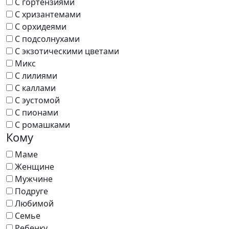
С гортензиями
С хризантемами
С орхидеями
С подсолнухами
С экзотическими цветами
Микс
С лилиями
С каллами
С эустомой
С пионами
С ромашками
Кому
Маме
Женщине
Мужчине
Подруге
Любимой
Семье
Ребенку