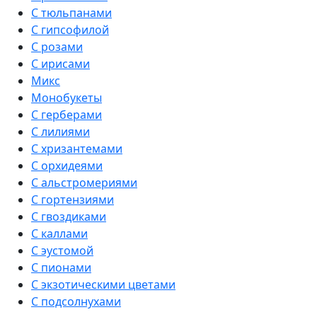
С тюльпанами
С гипсофилой
С розами
С ирисами
Микс
Монобукеты
С герберами
С лилиями
С хризантемами
С орхидеями
С альстромериями
С гортензиями
С гвоздиками
С каллами
С эустомой
С пионами
С экзотическими цветами
С подсолнухами