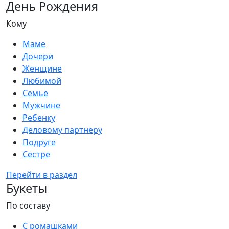
День Рождения
Кому
Маме
Дочери
Женщине
Любимой
Семье
Мужчине
Ребенку
Деловому партнеру
Подруге
Сестре
Перейти в раздел
Букеты
По составу
С ромашками