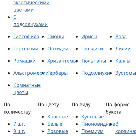
экзотическими
цветами
С
подсолнухами
Гипсофила
Пионы
Ирисы
Роза
Гортензии
Орхидеи
Гвоздики
Лилии
Ромашки
Хризантемы
Тюльпаны
Каллы
Альстромерии
Герберы
Подсолнухи
Эустомы
Комнатные
цветы
По
По цвету
По виду
По форме
количеству
букета
Красные
Кустовые
7 шт.
Белые
Пионовидные
В
9 шт.
Розовые
Премиум
корзина