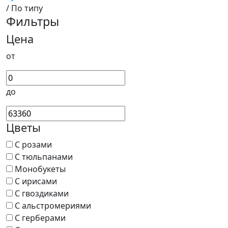
/ По типу
Фильтры
Цена
от
до
Цветы
С розами
С тюльпанами
Монобукеты
С ирисами
С гвоздиками
С альстромериями
С герберами