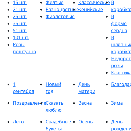
15 шт.
Желтые
Классические
В
21 шт.
Разноцветные
Кенийские
коробка
25 шт.
Фиолетовые
В
35 шт.
форме
51 шт.
сердца
101 шт.
В
Розы
шляпны
поштучно
коробка
Недорог
розы
Классик
1
Новый
День
Благода
сентября
год
матери
Поздравление
Сказать
Весна
Зима
люблю
Лето
Свадебные
Осень
День
букеты
рожден