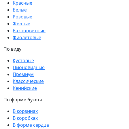
Красные
Белые
Розовые
Желтые
Разноцветные
Фиолетовые
По виду
Кустовые
Пионовидные
Премиум
Классические
Кенийские
По форме букета
В корзинах
В коробках
В форме сердца