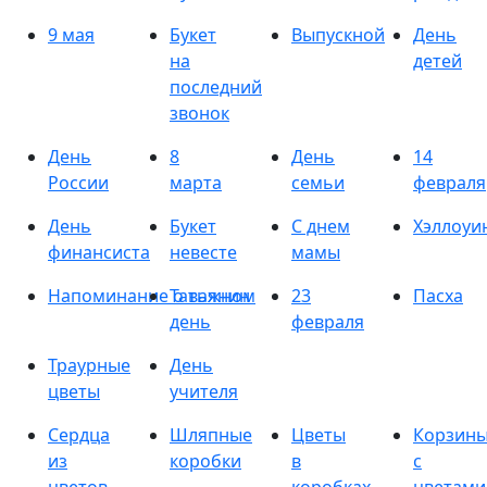
9 мая
Букет
Выпускной
День
на
детей
последний
звонок
День
8
День
14
России
марта
семьи
февраля
День
Букет
С днем
Хэллоуи
финансиста
невесте
мамы
Напоминание о важном
Татьянин
23
Пасха
день
февраля
Траурные
День
цветы
учителя
Сердца
Шляпные
Цветы
Корзин
из
коробки
в
с