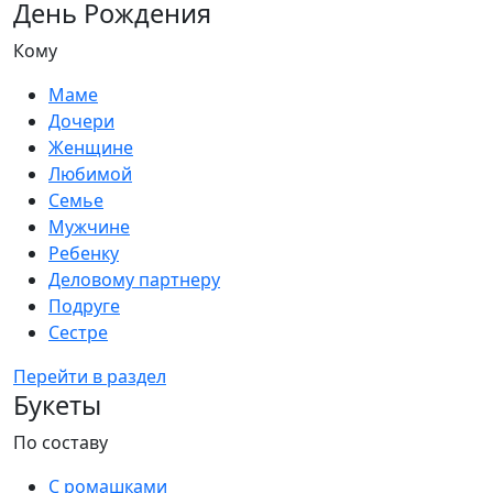
День Рождения
Кому
Маме
Дочери
Женщине
Любимой
Семье
Мужчине
Ребенку
Деловому партнеру
Подруге
Сестре
Перейти в раздел
Букеты
По составу
С ромашками