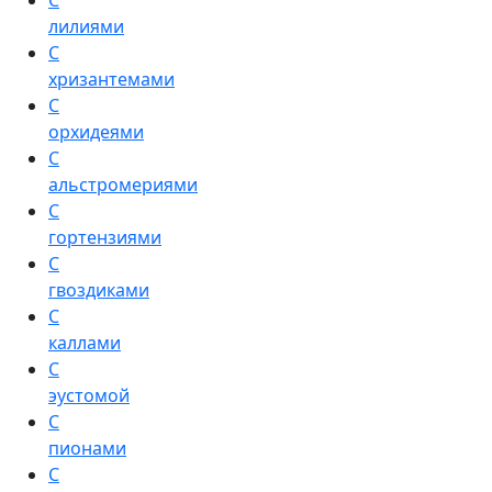
С
лилиями
С
хризантемами
С
орхидеями
С
альстромериями
С
гортензиями
С
гвоздиками
С
каллами
С
эустомой
С
пионами
С