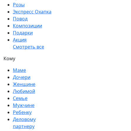
Розы
Экспресс Охапка
Повод
Композиции
Подарки
Акция
Смотреть все
Кому
Маме
Дочери
Женщине
Любимой
Семье
Мужчине
Ребенку
Деловому
партнеру