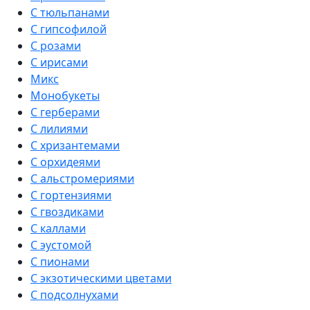
С тюльпанами
С гипсофилой
С розами
С ирисами
Микс
Монобукеты
С герберами
С лилиями
С хризантемами
С орхидеями
С альстромериями
С гортензиями
С гвоздиками
С каллами
С эустомой
С пионами
С экзотическими цветами
С подсолнухами