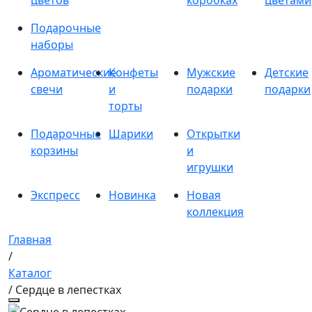
цветов
коробках
цветами
Подарочные
наборы
Ароматические
Конфеты
Мужские
Детские
свечи
и
подарки
подарки
торты
Подарочные
Шарики
Открытки
корзины
и
игрушки
Экспресс
Новинка
Новая
коллекция
Главная
/
Каталог
/ Сердце в лепестках