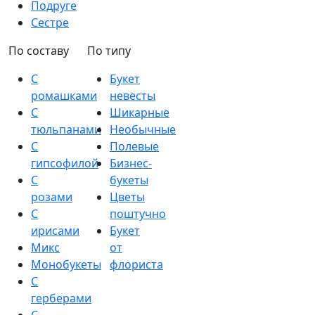
Подруге
Сестре
По составу
По типу
С
Букет
ромашками
невесты
С
Шикарные
тюльпанами
Необычные
С
Полевые
гипсофилой
Бизнес-
С
букеты
розами
Цветы
С
поштучно
ирисами
Букет
Микс
от
Монобукеты
флориста
С
герберами