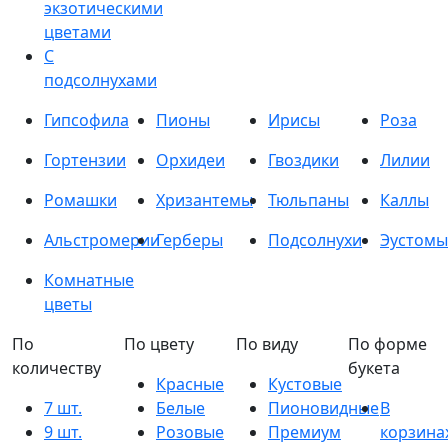
экзотическими
цветами
С
подсолнухами
Гипсофила
Пионы
Ирисы
Роза
Гортензии
Орхидеи
Гвоздики
Лилии
Ромашки
Хризантемы
Тюльпаны
Каллы
Альстромерии
Герберы
Подсолнухи
Эустомы
Комнатные
цветы
По
По цвету
По виду
По форме
количеству
букета
Красные
Кустовые
7 шт.
Белые
Пионовидные
В
9 шт.
Розовые
Премиум
корзина