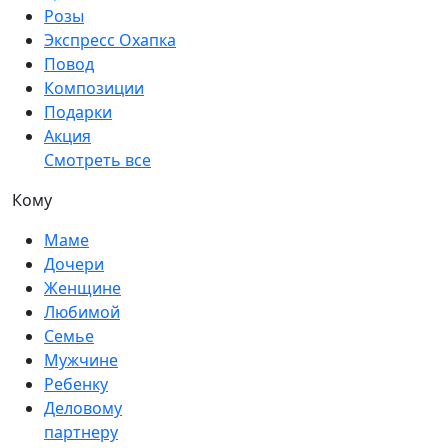
Розы
Экспресс Охапка
Повод
Композиции
Подарки
Акция
Смотреть все
Кому
Маме
Дочери
Женщине
Любимой
Семье
Мужчине
Ребенку
Деловому
партнеру