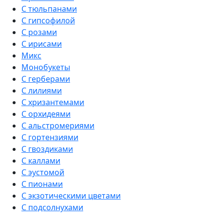
С тюльпанами
С гипсофилой
С розами
С ирисами
Микс
Монобукеты
С герберами
С лилиями
С хризантемами
С орхидеями
С альстромериями
С гортензиями
С гвоздиками
С каллами
С эустомой
С пионами
С экзотическими цветами
С подсолнухами