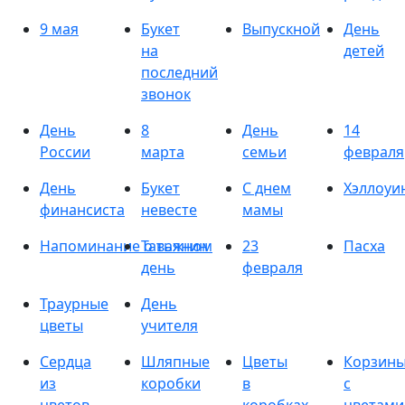
9 мая
Букет
Выпускной
День
на
детей
последний
звонок
День
8
День
14
России
марта
семьи
февраля
День
Букет
С днем
Хэллоуи
финансиста
невесте
мамы
Напоминание о важном
Татьянин
23
Пасха
день
февраля
Траурные
День
цветы
учителя
Сердца
Шляпные
Цветы
Корзин
из
коробки
в
с