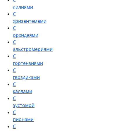
С
лилиями
С
хризантемами
С
орхидеями
С
альстромериями
С
гортензиями
С
гвоздиками
С
каллами
С
эустомой
С
пионами
С