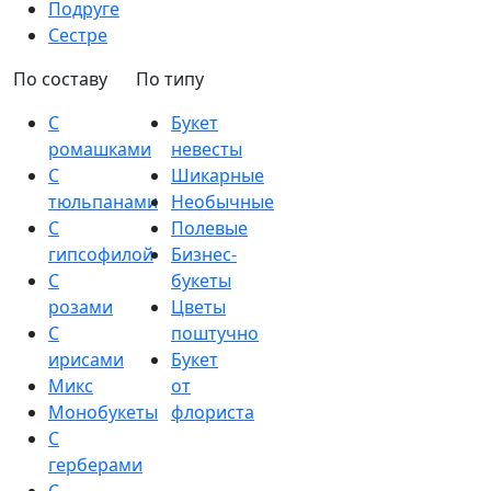
Подруге
Сестре
По составу
По типу
С
Букет
ромашками
невесты
С
Шикарные
тюльпанами
Необычные
С
Полевые
гипсофилой
Бизнес-
С
букеты
розами
Цветы
С
поштучно
ирисами
Букет
Микс
от
Монобукеты
флориста
С
герберами