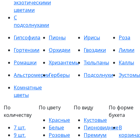
экзотическими
цветами
С
подсолнухами
Гипсофила
Пионы
Ирисы
Роза
Гортензии
Орхидеи
Гвоздики
Лилии
Ромашки
Хризантемы
Тюльпаны
Каллы
Альстромерии
Герберы
Подсолнухи
Эустомы
Комнатные
цветы
По
По цвету
По виду
По форме
количеству
букета
Красные
Кустовые
7 шт.
Белые
Пионовидные
В
9 шт.
Розовые
Премиум
корзина