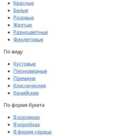
Красные
Белые
Розовые
Желтые
Разноцветные
Фиолетовые
По виду
Кустовые
Пионовидные
Премиум
Классические
Кенийские
По форме букета
В корзинах
В коробках
В форме сердца