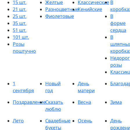
15 шт.
Желтые
Классические
В
21 шт.
Разноцветные
Кенийские
коробка
25 шт.
Фиолетовые
В
35 шт.
форме
51 шт.
сердца
101 шт.
В
Розы
шляпны
поштучно
коробка
Недорог
розы
Классик
1
Новый
День
Благода
сентября
год
матери
Поздравление
Сказать
Весна
Зима
люблю
Лето
Свадебные
Осень
День
букеты
рожден