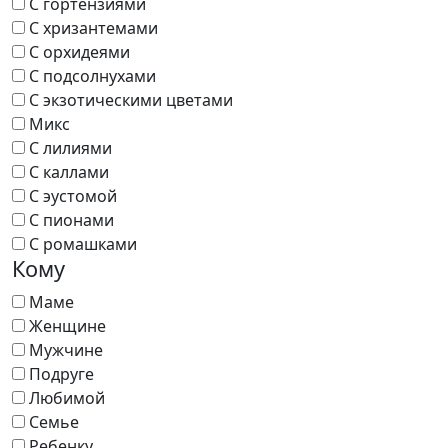
С гортензиями
С хризантемами
С орхидеями
С подсолнухами
С экзотическими цветами
Микс
С лилиями
С каллами
С эустомой
С пионами
С ромашками
Кому
Маме
Женщине
Мужчине
Подруге
Любимой
Семье
Ребенку