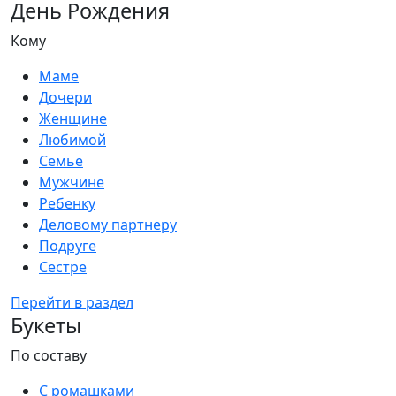
День Рождения
Кому
Маме
Дочери
Женщине
Любимой
Семье
Мужчине
Ребенку
Деловому партнеру
Подруге
Сестре
Перейти в раздел
Букеты
По составу
С ромашками