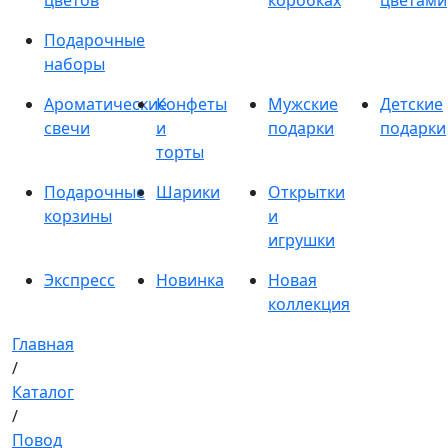
цветов
коробках
цветами
Подарочные
наборы
Ароматические
Конфеты
Мужские
Детские
свечи
и
подарки
подарки
торты
Подарочные
Шарики
Открытки
корзины
и
игрушки
Экспресс
Новинка
Новая
коллекция
Главная
/
Каталог
/
Повод