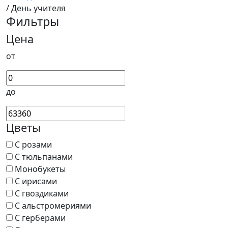
/ День учителя
Фильтры
Цена
от
до
Цветы
С розами
С тюльпанами
Монобукеты
С ирисами
С гвоздиками
С альстромериями
С герберами