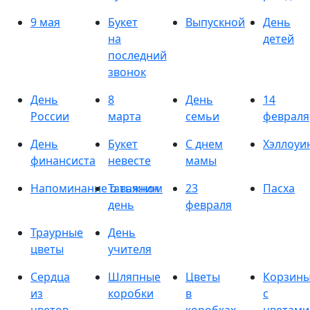
9 мая
Букет
Выпускной
День
на
детей
последний
звонок
День
8
День
14
России
марта
семьи
февраля
День
Букет
С днем
Хэллоуи
финансиста
невесте
мамы
Напоминание о важном
Татьянин
23
Пасха
день
февраля
Траурные
День
цветы
учителя
Сердца
Шляпные
Цветы
Корзин
из
коробки
в
с