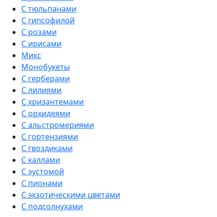
С тюльпанами
С гипсофилой
С розами
С ирисами
Микс
Монобукеты
С герберами
С лилиями
С хризантемами
С орхидеями
С альстромериями
С гортензиями
С гвоздиками
С каллами
С эустомой
С пионами
С экзотическими цветами
С подсолнухами