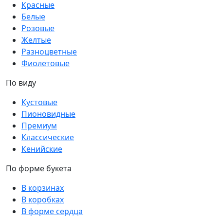
Красные
Белые
Розовые
Желтые
Разноцветные
Фиолетовые
По виду
Кустовые
Пионовидные
Премиум
Классические
Кенийские
По форме букета
В корзинах
В коробках
В форме сердца