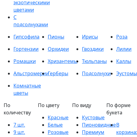
экзотическими
цветами
С
подсолнухами
Гипсофила
Пионы
Ирисы
Роза
Гортензии
Орхидеи
Гвоздики
Лилии
Ромашки
Хризантемы
Тюльпаны
Каллы
Альстромерии
Герберы
Подсолнухи
Эустомы
Комнатные
цветы
По
По цвету
По виду
По форме
количеству
букета
Красные
Кустовые
7 шт.
Белые
Пионовидные
В
9 шт.
Розовые
Премиум
корзина