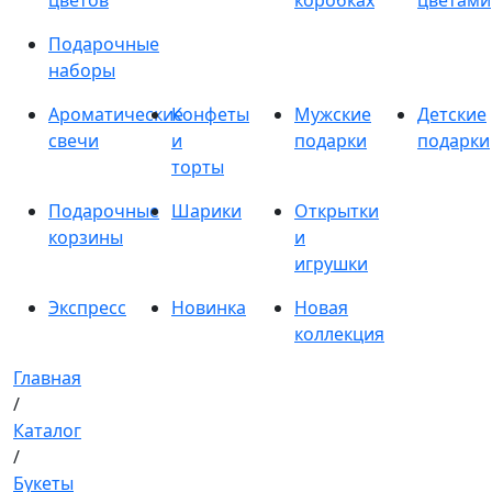
цветов
коробках
цветами
Подарочные
наборы
Ароматические
Конфеты
Мужские
Детские
свечи
и
подарки
подарки
торты
Подарочные
Шарики
Открытки
корзины
и
игрушки
Экспресс
Новинка
Новая
коллекция
Главная
/
Каталог
/
Букеты