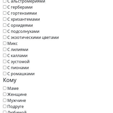
С альстромериями
С герберами
С гортензиями
С хризантемами
С орхидеями
С подсолнухами
С экзотическими цветами
Микс
С лилиями
С каллами
С эустомой
С пионами
С ромашками
Кому
Маме
Женщине
Мужчине
Подруге
Любимой