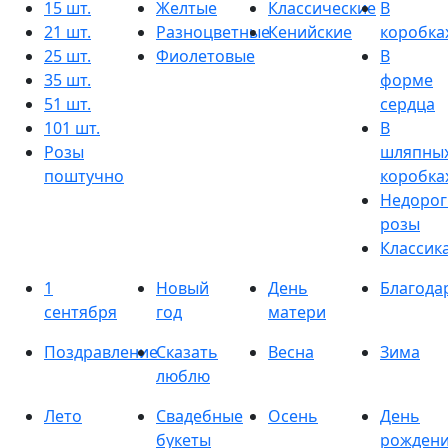
15 шт.
Желтые
Классические
В
21 шт.
Разноцветные
Кенийские
коробка
25 шт.
Фиолетовые
В
35 шт.
форме
51 шт.
сердца
101 шт.
В
Розы
шляпны
поштучно
коробка
Недорог
розы
Классик
1
Новый
День
Благода
сентября
год
матери
Поздравление
Сказать
Весна
Зима
люблю
Лето
Свадебные
Осень
День
букеты
рожден