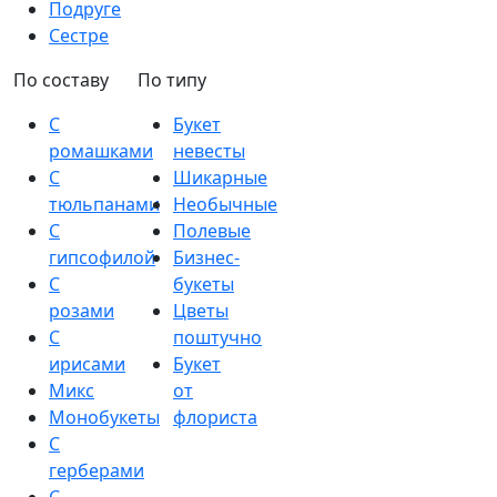
Подруге
Сестре
По составу
По типу
С
Букет
ромашками
невесты
С
Шикарные
тюльпанами
Необычные
С
Полевые
гипсофилой
Бизнес-
С
букеты
розами
Цветы
С
поштучно
ирисами
Букет
Микс
от
Монобукеты
флориста
С
герберами