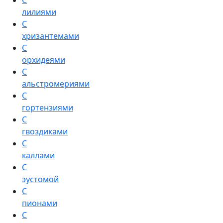
С
лилиями
С
хризантемами
С
орхидеями
С
альстромериями
С
гортензиями
С
гвоздиками
С
каллами
С
эустомой
С
пионами
С