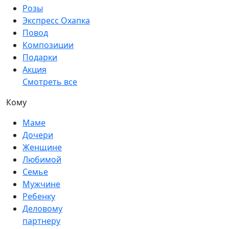
Розы
Экспресс Охапка
Повод
Композиции
Подарки
Акция
Смотреть все
Кому
Маме
Дочери
Женщине
Любимой
Семье
Мужчине
Ребенку
Деловому
партнеру