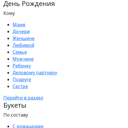
День Рождения
Кому
Маме
Дочери
Женщине
Любимой
Семье
Мужчине
Ребенку
Деловому партнеру
Подруге
Сестре
Перейти в раздел
Букеты
По составу
С ромашками