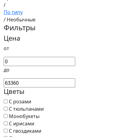
/
По типу
/ Необычные
Фильтры
Цена
от
до
Цветы
С розами
С тюльпанами
Монобукеты
С ирисами
С гвоздиками