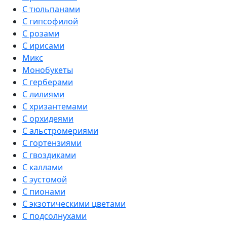
С тюльпанами
С гипсофилой
С розами
С ирисами
Микс
Монобукеты
С герберами
С лилиями
С хризантемами
С орхидеями
С альстромериями
С гортензиями
С гвоздиками
С каллами
С эустомой
С пионами
С экзотическими цветами
С подсолнухами