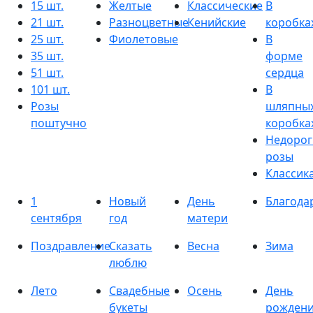
15 шт.
Желтые
Классические
В
21 шт.
Разноцветные
Кенийские
коробка
25 шт.
Фиолетовые
В
35 шт.
форме
51 шт.
сердца
101 шт.
В
Розы
шляпны
поштучно
коробка
Недорог
розы
Классик
1
Новый
День
Благода
сентября
год
матери
Поздравление
Сказать
Весна
Зима
люблю
Лето
Свадебные
Осень
День
букеты
рожден