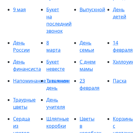
9 мая
Букет
Выпускной
День
на
детей
последний
звонок
День
8
День
14
России
марта
семьи
февраля
День
Букет
С днем
Хэллоуи
финансиста
невесте
мамы
Напоминание о важном
Татьянин
23
Пасха
день
февраля
Траурные
День
цветы
учителя
Сердца
Шляпные
Цветы
Корзин
из
коробки
в
с