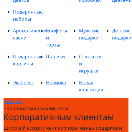
цветов
коробках
цветами
Подарочные
наборы
Ароматические
Конфеты
Мужские
Детские
свечи
и
подарки
подарки
торты
Подарочные
Шарики
Открытки
корзины
и
игрушки
Экспресс
Новинка
Новая
коллекция
Главная
/ Корпоративным клиентам
Корпоративным клиентам
Широкий ассортимент корпоративных подарков и