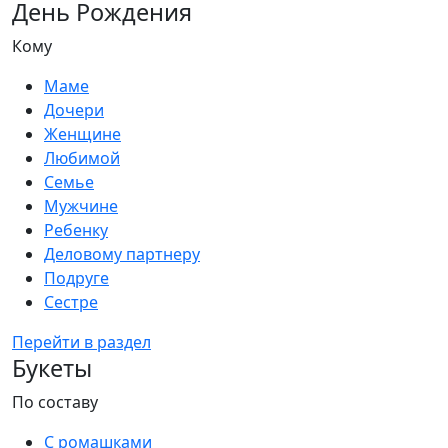
День Рождения
Кому
Маме
Дочери
Женщине
Любимой
Семье
Мужчине
Ребенку
Деловому партнеру
Подруге
Сестре
Перейти в раздел
Букеты
По составу
С ромашками