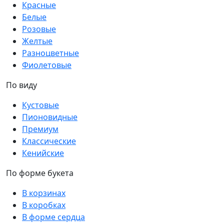
Красные
Белые
Розовые
Желтые
Разноцветные
Фиолетовые
По виду
Кустовые
Пионовидные
Премиум
Классические
Кенийские
По форме букета
В корзинах
В коробках
В форме сердца