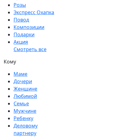
Розы
Экспресс Охапка
Повод
Композиции
Подарки
Акция
Смотреть все
Кому
Маме
Дочери
Женщине
Любимой
Семье
Мужчине
Ребенку
Деловому
партнеру