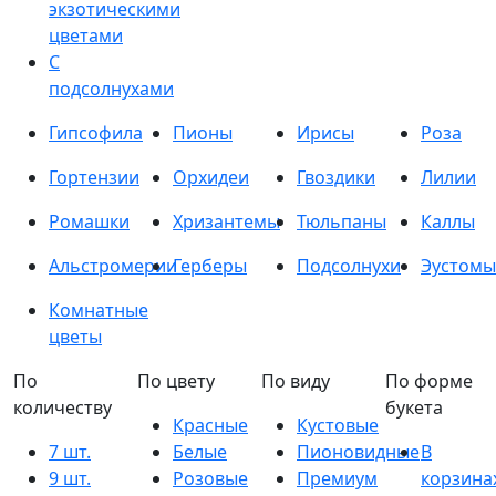
экзотическими
цветами
С
подсолнухами
Гипсофила
Пионы
Ирисы
Роза
Гортензии
Орхидеи
Гвоздики
Лилии
Ромашки
Хризантемы
Тюльпаны
Каллы
Альстромерии
Герберы
Подсолнухи
Эустомы
Комнатные
цветы
По
По цвету
По виду
По форме
количеству
букета
Красные
Кустовые
7 шт.
Белые
Пионовидные
В
9 шт.
Розовые
Премиум
корзина