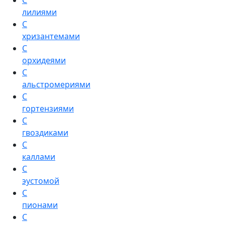
С
лилиями
С
хризантемами
С
орхидеями
С
альстромериями
С
гортензиями
С
гвоздиками
С
каллами
С
эустомой
С
пионами
С