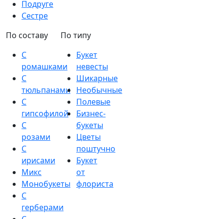
Подруге
Сестре
По составу
По типу
С
Букет
ромашками
невесты
С
Шикарные
тюльпанами
Необычные
С
Полевые
гипсофилой
Бизнес-
С
букеты
розами
Цветы
С
поштучно
ирисами
Букет
Микс
от
Монобукеты
флориста
С
герберами