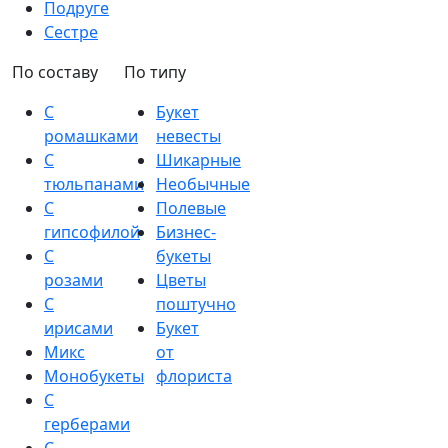
Подруге
Сестре
По составу
По типу
С
Букет
ромашками
невесты
С
Шикарные
тюльпанами
Необычные
С
Полевые
гипсофилой
Бизнес-
С
букеты
розами
Цветы
С
поштучно
ирисами
Букет
Микс
от
Монобукеты
флориста
С
герберами