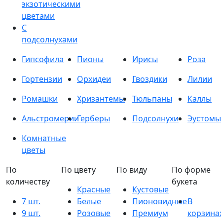
экзотическими
цветами
С
подсолнухами
Гипсофила
Пионы
Ирисы
Роза
Гортензии
Орхидеи
Гвоздики
Лилии
Ромашки
Хризантемы
Тюльпаны
Каллы
Альстромерии
Герберы
Подсолнухи
Эустомы
Комнатные
цветы
По
По цвету
По виду
По форме
количеству
букета
Красные
Кустовые
7 шт.
Белые
Пионовидные
В
9 шт.
Розовые
Премиум
корзина