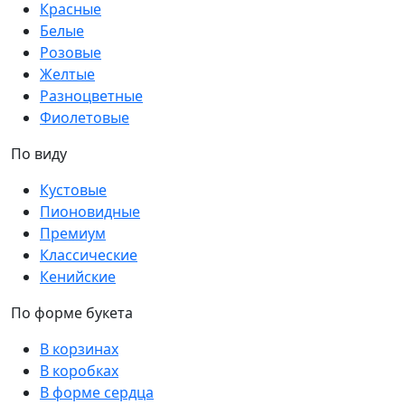
Красные
Белые
Розовые
Желтые
Разноцветные
Фиолетовые
По виду
Кустовые
Пионовидные
Премиум
Классические
Кенийские
По форме букета
В корзинах
В коробках
В форме сердца