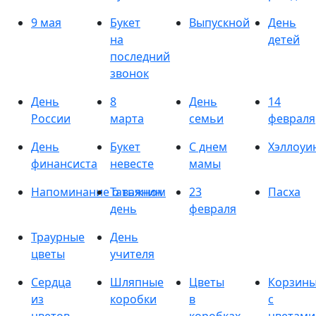
9 мая
Букет
Выпускной
День
на
детей
последний
звонок
День
8
День
14
России
марта
семьи
февраля
День
Букет
С днем
Хэллоуи
финансиста
невесте
мамы
Напоминание о важном
Татьянин
23
Пасха
день
февраля
Траурные
День
цветы
учителя
Сердца
Шляпные
Цветы
Корзин
из
коробки
в
с