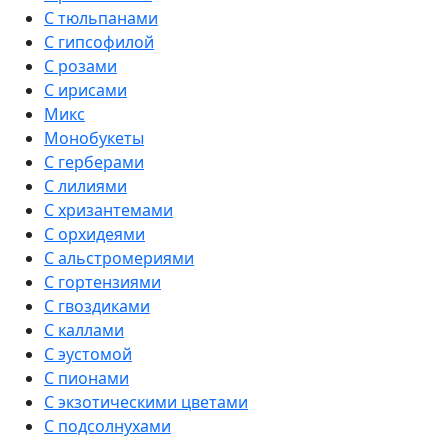
С тюльпанами
С гипсофилой
С розами
С ирисами
Микс
Монобукеты
С герберами
С лилиями
С хризантемами
С орхидеями
С альстромериями
С гортензиями
С гвоздиками
С каллами
С эустомой
С пионами
С экзотическими цветами
С подсолнухами