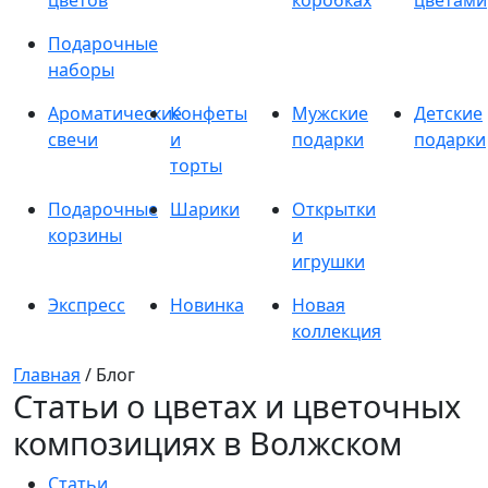
цветов
коробках
цветами
Подарочные
наборы
Ароматические
Конфеты
Мужские
Детские
свечи
и
подарки
подарки
торты
Подарочные
Шарики
Открытки
корзины
и
игрушки
Экспресс
Новинка
Новая
коллекция
Главная
/ Блог
Статьи о цветах и цветочных
композициях в Волжском
Статьи