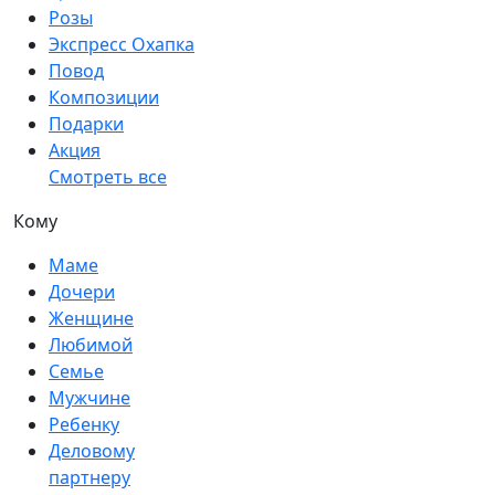
Розы
Экспресс Охапка
Повод
Композиции
Подарки
Акция
Смотреть все
Кому
Маме
Дочери
Женщине
Любимой
Семье
Мужчине
Ребенку
Деловому
партнеру