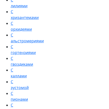
С
лилиями
С
хризантемами
С
орхидеями
С
альстромериями
С
гортензиями
С
гвоздиками
С
каллами
С
эустомой
С
пионами
С