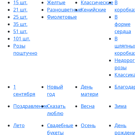
15 шт.
Желтые
Классические
В
21 шт.
Разноцветные
Кенийские
коробка
25 шт.
Фиолетовые
В
35 шт.
форме
51 шт.
сердца
101 шт.
В
Розы
шляпны
поштучно
коробка
Недорог
розы
Классик
1
Новый
День
Благода
сентября
год
матери
Поздравление
Сказать
Весна
Зима
люблю
Лето
Свадебные
Осень
День
букеты
рожден