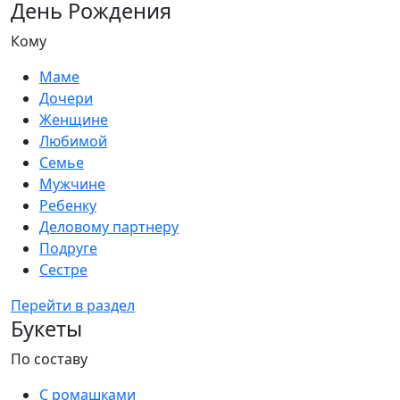
День Рождения
Кому
Маме
Дочери
Женщине
Любимой
Семье
Мужчине
Ребенку
Деловому партнеру
Подруге
Сестре
Перейти в раздел
Букеты
По составу
С ромашками