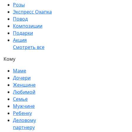
Розы
Экспресс Охапка
Повод
Композиции
Подарки
Акция
Смотреть все
Кому
Маме
Дочери
Женщине
Любимой
Семье
Мужчине
Ребенку
Деловому
партнеру