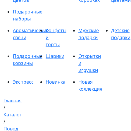
цветов
коробках
цветами
Подарочные
наборы
Ароматические
Конфеты
Мужские
Детские
свечи
и
подарки
подарки
торты
Подарочные
Шарики
Открытки
корзины
и
игрушки
Экспресс
Новинка
Новая
коллекция
Главная
/
Каталог
/
Повод