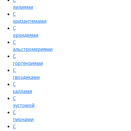
С
лилиями
С
хризантемами
С
орхидеями
С
альстромериями
С
гортензиями
С
гвоздиками
С
каллами
С
эустомой
С
пионами
С