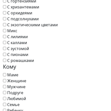
С гортензиями
С хризантемами
С орхидеями
С подсолнухами
С экзотическими цветами
Микс
С лилиями
С каллами
С эустомой
С пионами
С ромашками
Кому
Маме
Женщине
Мужчине
Подруге
Любимой
Семье
Ребенку