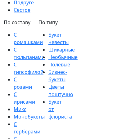
Подруге
Сестре
По составу
По типу
С
Букет
ромашками
невесты
С
Шикарные
тюльпанами
Необычные
С
Полевые
гипсофилой
Бизнес-
С
букеты
розами
Цветы
С
поштучно
ирисами
Букет
Микс
от
Монобукеты
флориста
С
герберами