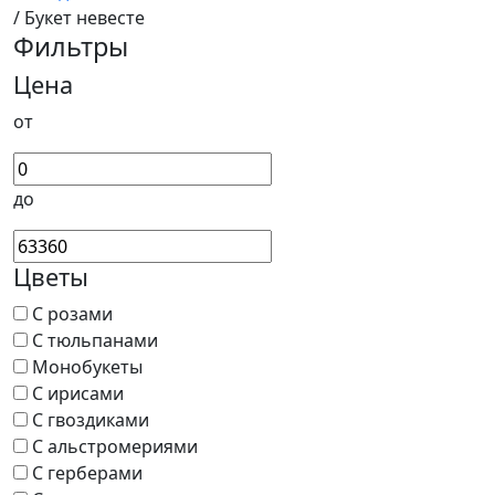
/ Букет невесте
Фильтры
Цена
от
до
Цветы
С розами
С тюльпанами
Монобукеты
С ирисами
С гвоздиками
С альстромериями
С герберами