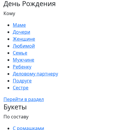
День Рождения
Кому
Маме
Дочери
Женщине
Любимой
Семье
Мужчине
Ребенку
Деловому партнеру
Подруге
Сестре
Перейти в раздел
Букеты
По составу
С ромашками