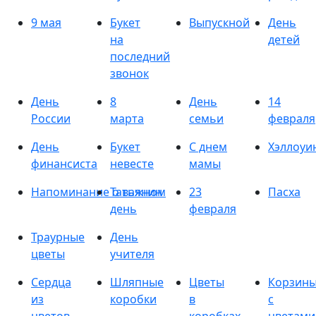
9 мая
Букет
Выпускной
День
на
детей
последний
звонок
День
8
День
14
России
марта
семьи
февраля
День
Букет
С днем
Хэллоуи
финансиста
невесте
мамы
Напоминание о важном
Татьянин
23
Пасха
день
февраля
Траурные
День
цветы
учителя
Сердца
Шляпные
Цветы
Корзин
из
коробки
в
с