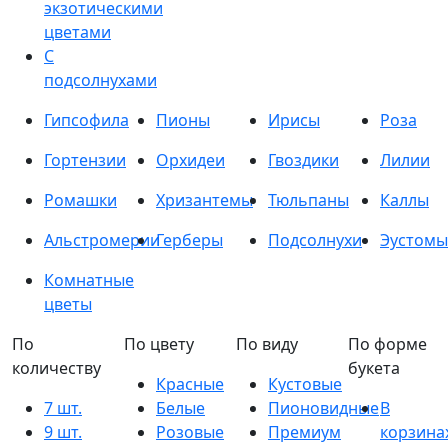
экзотическими
цветами
С
подсолнухами
Гипсофила
Пионы
Ирисы
Роза
Гортензии
Орхидеи
Гвоздики
Лилии
Ромашки
Хризантемы
Тюльпаны
Каллы
Альстромерии
Герберы
Подсолнухи
Эустомы
Комнатные
цветы
По
По цвету
По виду
По форме
количеству
букета
Красные
Кустовые
7 шт.
Белые
Пионовидные
В
9 шт.
Розовые
Премиум
корзина