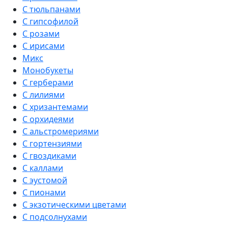
С тюльпанами
С гипсофилой
С розами
С ирисами
Микс
Монобукеты
С герберами
С лилиями
С хризантемами
С орхидеями
С альстромериями
С гортензиями
С гвоздиками
С каллами
С эустомой
С пионами
С экзотическими цветами
С подсолнухами