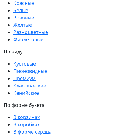
Красные
Белые
Розовые
Желтые
Разноцветные
Фиолетовые
По виду
Кустовые
Пионовидные
Премиум
Классические
Кенийские
По форме букета
В корзинах
В коробках
В форме сердца