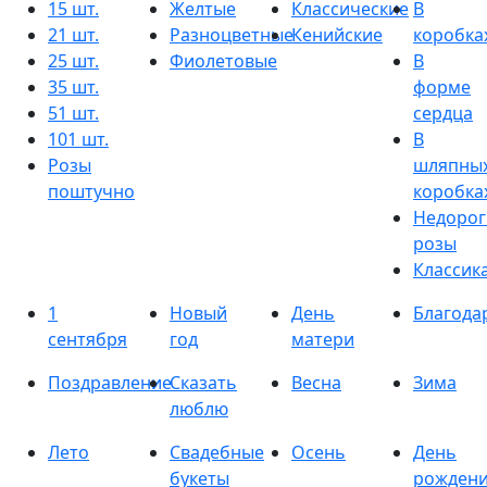
15 шт.
Желтые
Классические
В
21 шт.
Разноцветные
Кенийские
коробка
25 шт.
Фиолетовые
В
35 шт.
форме
51 шт.
сердца
101 шт.
В
Розы
шляпны
поштучно
коробка
Недорог
розы
Классик
1
Новый
День
Благода
сентября
год
матери
Поздравление
Сказать
Весна
Зима
люблю
Лето
Свадебные
Осень
День
букеты
рожден