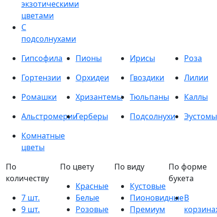
экзотическими
цветами
С
подсолнухами
Гипсофила
Пионы
Ирисы
Роза
Гортензии
Орхидеи
Гвоздики
Лилии
Ромашки
Хризантемы
Тюльпаны
Каллы
Альстромерии
Герберы
Подсолнухи
Эустомы
Комнатные
цветы
По
По цвету
По виду
По форме
количеству
букета
Красные
Кустовые
7 шт.
Белые
Пионовидные
В
9 шт.
Розовые
Премиум
корзина