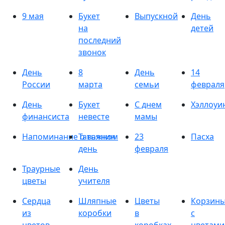
9 мая
Букет
Выпускной
День
на
детей
последний
звонок
День
8
День
14
России
марта
семьи
февраля
День
Букет
С днем
Хэллоуи
финансиста
невесте
мамы
Напоминание о важном
Татьянин
23
Пасха
день
февраля
Траурные
День
цветы
учителя
Сердца
Шляпные
Цветы
Корзин
из
коробки
в
с