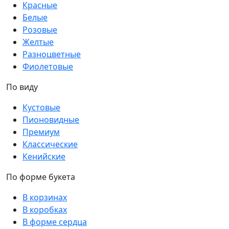
Красные
Белые
Розовые
Желтые
Разноцветные
Фиолетовые
По виду
Кустовые
Пионовидные
Премиум
Классические
Кенийские
По форме букета
В корзинах
В коробках
В форме сердца