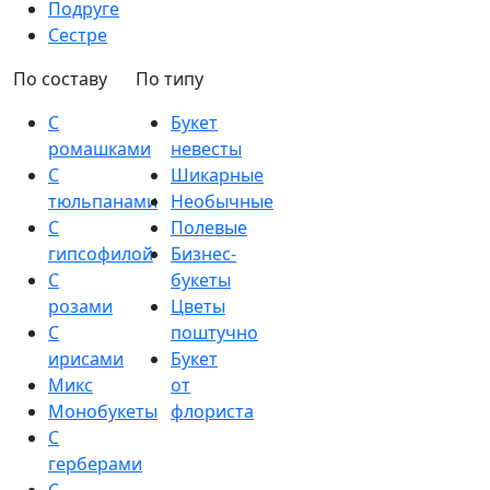
Подруге
Сестре
По составу
По типу
С
Букет
ромашками
невесты
С
Шикарные
тюльпанами
Необычные
С
Полевые
гипсофилой
Бизнес-
С
букеты
розами
Цветы
С
поштучно
ирисами
Букет
Микс
от
Монобукеты
флориста
С
герберами