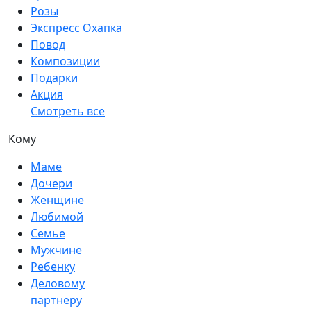
Розы
Экспресс Охапка
Повод
Композиции
Подарки
Акция
Смотреть все
Кому
Маме
Дочери
Женщине
Любимой
Семье
Мужчине
Ребенку
Деловому
партнеру