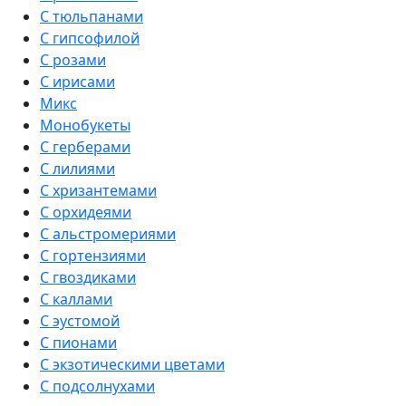
С тюльпанами
С гипсофилой
С розами
С ирисами
Микс
Монобукеты
С герберами
С лилиями
С хризантемами
С орхидеями
С альстромериями
С гортензиями
С гвоздиками
С каллами
С эустомой
С пионами
С экзотическими цветами
С подсолнухами