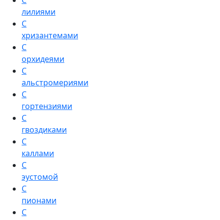
С
лилиями
С
хризантемами
С
орхидеями
С
альстромериями
С
гортензиями
С
гвоздиками
С
каллами
С
эустомой
С
пионами
С