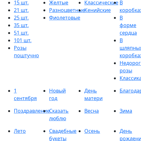
15 шт.
Желтые
Классические
В
21 шт.
Разноцветные
Кенийские
коробка
25 шт.
Фиолетовые
В
35 шт.
форме
51 шт.
сердца
101 шт.
В
Розы
шляпны
поштучно
коробка
Недорог
розы
Классик
1
Новый
День
Благода
сентября
год
матери
Поздравление
Сказать
Весна
Зима
люблю
Лето
Свадебные
Осень
День
букеты
рожден