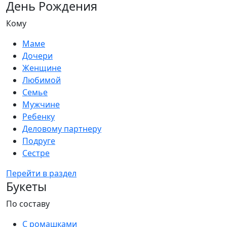
День Рождения
Кому
Маме
Дочери
Женщине
Любимой
Семье
Мужчине
Ребенку
Деловому партнеру
Подруге
Сестре
Перейти в раздел
Букеты
По составу
С ромашками