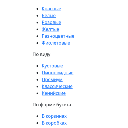
Красные
Белые
Розовые
Желтые
Разноцветные
Фиолетовые
По виду
Кустовые
Пионовидные
Премиум
Классические
Кенийские
По форме букета
В корзинах
В коробках