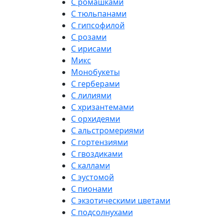
С ромашками
С тюльпанами
С гипсофилой
С розами
С ирисами
Микс
Монобукеты
С герберами
С лилиями
С хризантемами
С орхидеями
С альстромериями
С гортензиями
С гвоздиками
С каллами
С эустомой
С пионами
С экзотическими цветами
С подсолнухами