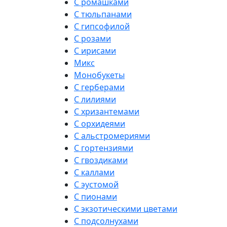
С ромашками
С тюльпанами
С гипсофилой
С розами
С ирисами
Микс
Монобукеты
С герберами
С лилиями
С хризантемами
С орхидеями
С альстромериями
С гортензиями
С гвоздиками
С каллами
С эустомой
С пионами
С экзотическими цветами
С подсолнухами