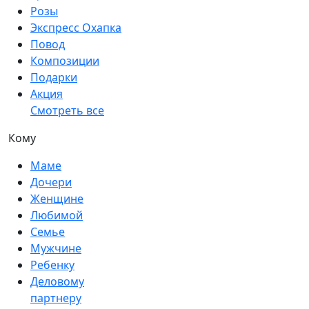
Розы
Экспресс Охапка
Повод
Композиции
Подарки
Акция
Смотреть все
Кому
Маме
Дочери
Женщине
Любимой
Семье
Мужчине
Ребенку
Деловому
партнеру