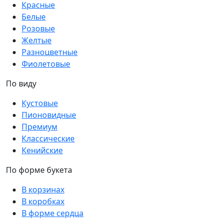
Красные
Белые
Розовые
Желтые
Разноцветные
Фиолетовые
По виду
Кустовые
Пионовидные
Премиум
Классические
Кенийские
По форме букета
В корзинах
В коробках
В форме сердца