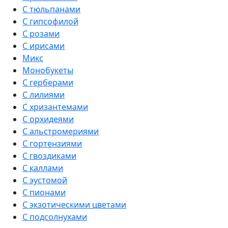
С тюльпанами
С гипсофилой
С розами
С ирисами
Микс
Монобукеты
С герберами
С лилиями
С хризантемами
С орхидеями
С альстромериями
С гортензиями
С гвоздиками
С каллами
С эустомой
С пионами
С экзотическими цветами
С подсолнухами