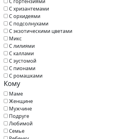
С гортензиями
С хризантемами
С орхидеями
С подсолнухами
С экзотическими цветами
Микс
С лилиями
С каллами
С эустомой
С пионами
С ромашками
Кому
Маме
Женщине
Мужчине
Подруге
Любимой
Семье
Ребенку