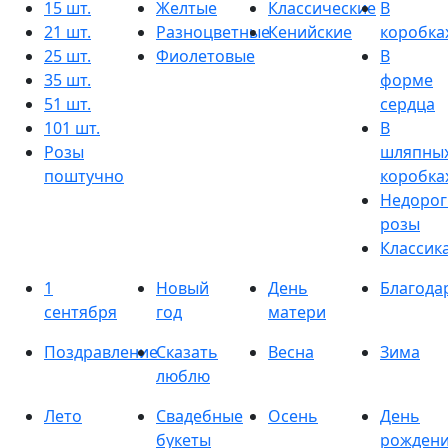
15 шт.
Желтые
Классические
В
21 шт.
Разноцветные
Кенийские
коробка
25 шт.
Фиолетовые
В
35 шт.
форме
51 шт.
сердца
101 шт.
В
Розы
шляпны
поштучно
коробка
Недорог
розы
Классик
1
Новый
День
Благода
сентября
год
матери
Поздравление
Сказать
Весна
Зима
люблю
Лето
Свадебные
Осень
День
букеты
рожден