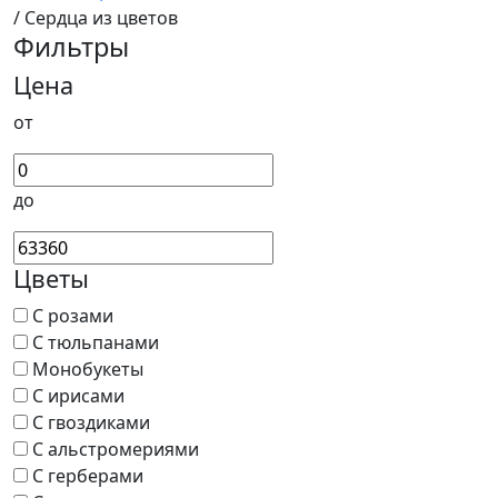
/ Сердца из цветов
Фильтры
Цена
от
до
Цветы
С розами
С тюльпанами
Монобукеты
С ирисами
С гвоздиками
С альстромериями
С герберами