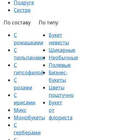
Подруге
Сестре
По составу
По типу
С
Букет
ромашками
невесты
С
Шикарные
тюльпанами
Необычные
С
Полевые
гипсофилой
Бизнес-
С
букеты
розами
Цветы
С
поштучно
ирисами
Букет
Микс
от
Монобукеты
флориста
С
герберами