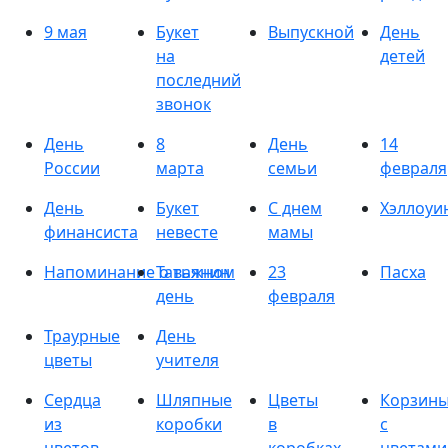
9 мая
Букет
Выпускной
День
на
детей
последний
звонок
День
8
День
14
России
марта
семьи
февраля
День
Букет
С днем
Хэллоуи
финансиста
невесте
мамы
Напоминание о важном
Татьянин
23
Пасха
день
февраля
Траурные
День
цветы
учителя
Сердца
Шляпные
Цветы
Корзин
из
коробки
в
с