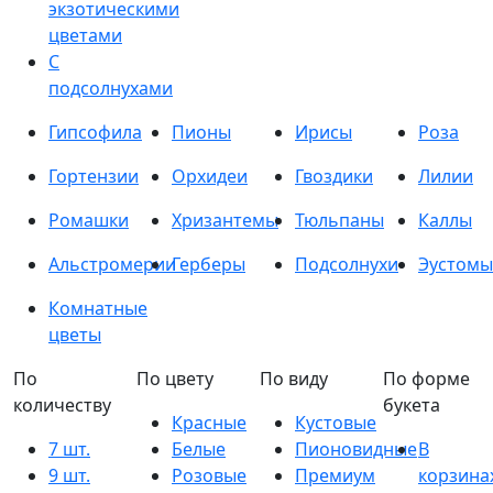
экзотическими
цветами
С
подсолнухами
Гипсофила
Пионы
Ирисы
Роза
Гортензии
Орхидеи
Гвоздики
Лилии
Ромашки
Хризантемы
Тюльпаны
Каллы
Альстромерии
Герберы
Подсолнухи
Эустомы
Комнатные
цветы
По
По цвету
По виду
По форме
количеству
букета
Красные
Кустовые
7 шт.
Белые
Пионовидные
В
9 шт.
Розовые
Премиум
корзина