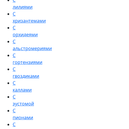
С
лилиями
С
хризантемами
С
орхидеями
С
альстромериями
С
гортензиями
С
гвоздиками
С
каллами
С
эустомой
С
пионами
С