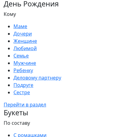
День Рождения
Кому
Маме
Дочери
Женщине
Любимой
Семье
Мужчине
Ребенку
Деловому партнеру
Подруге
Сестре
Перейти в раздел
Букеты
По составу
С ромашками