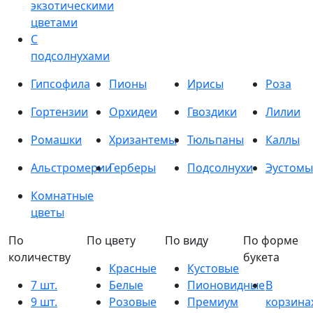
экзотическими
цветами
С
подсолнухами
Гипсофила
Пионы
Ирисы
Роза
Гортензии
Орхидеи
Гвоздики
Лилии
Ромашки
Хризантемы
Тюльпаны
Каллы
Альстромерии
Герберы
Подсолнухи
Эустомы
Комнатные
цветы
По
По цвету
По виду
По форме
количеству
букета
Красные
Кустовые
7 шт.
Белые
Пионовидные
В
9 шт.
Розовые
Премиум
корзина