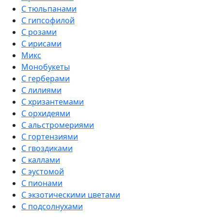
С тюльпанами
С гипсофилой
С розами
С ирисами
Микс
Монобукеты
С герберами
С лилиями
С хризантемами
С орхидеями
С альстромериями
С гортензиями
С гвоздиками
С каллами
С эустомой
С пионами
С экзотическими цветами
С подсолнухами