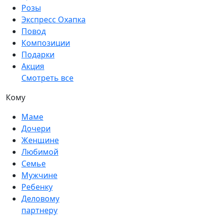
Розы
Экспресс Охапка
Повод
Композиции
Подарки
Акция
Смотреть все
Кому
Маме
Дочери
Женщине
Любимой
Семье
Мужчине
Ребенку
Деловому
партнеру