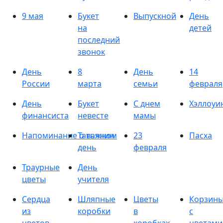
9 мая
Букет
Выпускной
День
на
детей
последний
звонок
День
8
День
14
России
марта
семьи
февраля
День
Букет
С днем
Хэллоуи
финансиста
невесте
мамы
Напоминание о важном
Татьянин
23
Пасха
день
февраля
Траурные
День
цветы
учителя
Сердца
Шляпные
Цветы
Корзин
из
коробки
в
с