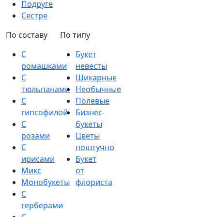
Подруге
Сестре
По составу
По типу
С
Букет
ромашками
невесты
С
Шикарные
тюльпанами
Необычные
С
Полевые
гипсофилой
Бизнес-
С
букеты
розами
Цветы
С
поштучно
ирисами
Букет
Микс
от
Монобукеты
флориста
С
герберами