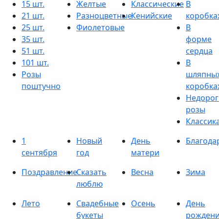
15 шт.
Желтые
Классические
В
21 шт.
Разноцветные
Кенийские
коробка
25 шт.
Фиолетовые
В
35 шт.
форме
51 шт.
сердца
101 шт.
В
Розы
шляпны
поштучно
коробка
Недорог
розы
Классик
1
Новый
День
Благода
сентября
год
матери
Поздравление
Сказать
Весна
Зима
люблю
Лето
Свадебные
Осень
День
букеты
рожден