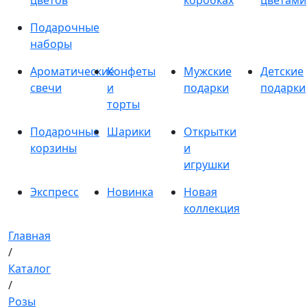
цветов
коробках
цветами
Подарочные
наборы
Ароматические
Конфеты
Мужские
Детские
свечи
и
подарки
подарки
торты
Подарочные
Шарики
Открытки
корзины
и
игрушки
Экспресс
Новинка
Новая
коллекция
Главная
/
Каталог
/
Розы