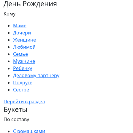
День Рождения
Кому
Маме
Дочери
Женщине
Любимой
Семье
Мужчине
Ребенку
Деловому партнеру
Подруге
Сестре
Перейти в раздел
Букеты
По составу
С ромашками