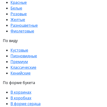
Красные
Белые
Розовые
Желтые
Разноцветные
Фиолетовые
По виду
Кустовые
Пионовидные
Премиум
Классические
Кенийские
По форме букета
В корзинах
В коробках
В форме сердца