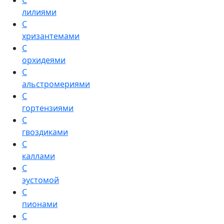
С
лилиями
С
хризантемами
С
орхидеями
С
альстромериями
С
гортензиями
С
гвоздиками
С
каллами
С
эустомой
С
пионами
С