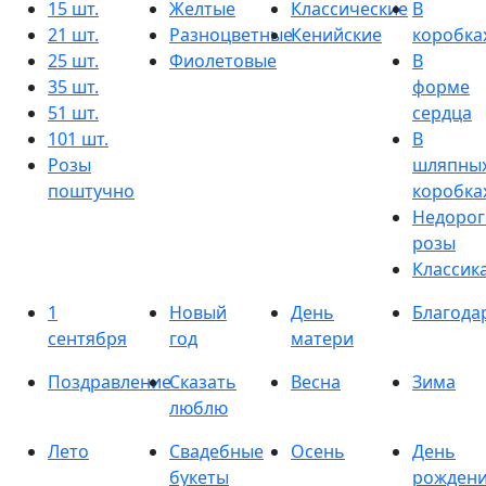
15 шт.
Желтые
Классические
В
21 шт.
Разноцветные
Кенийские
коробка
25 шт.
Фиолетовые
В
35 шт.
форме
51 шт.
сердца
101 шт.
В
Розы
шляпны
поштучно
коробка
Недорог
розы
Классик
1
Новый
День
Благода
сентября
год
матери
Поздравление
Сказать
Весна
Зима
люблю
Лето
Свадебные
Осень
День
букеты
рожден