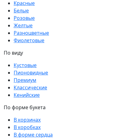
Красные
Белые
Розовые
Желтые
Разноцветные
Фиолетовые
По виду
Кустовые
Пионовидные
Премиум
Классические
Кенийские
По форме букета
В корзинах
В коробках
В форме сердца