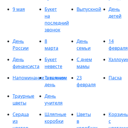
9 мая
Букет
Выпускной
День
на
детей
последний
звонок
День
8
День
14
России
марта
семьи
февраля
День
Букет
С днем
Хэллоуи
финансиста
невесте
мамы
Напоминание о важном
Татьянин
23
Пасха
день
февраля
Траурные
День
цветы
учителя
Сердца
Шляпные
Цветы
Корзин
из
коробки
в
с