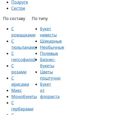
Подруге
Сестре
По составу
По типу
С
Букет
ромашками
невесты
С
Шикарные
тюльпанами
Необычные
С
Полевые
гипсофилой
Бизнес-
С
букеты
розами
Цветы
С
поштучно
ирисами
Букет
Микс
от
Монобукеты
флориста
С
герберами