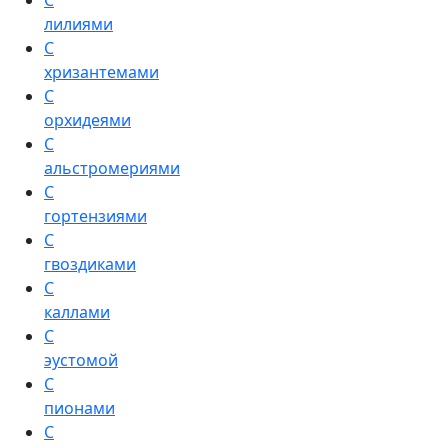
С
лилиями
С
хризантемами
С
орхидеями
С
альстромериями
С
гортензиями
С
гвоздиками
С
каллами
С
эустомой
С
пионами
С