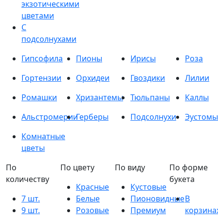
экзотическими
цветами
С
подсолнухами
Гипсофила
Пионы
Ирисы
Роза
Гортензии
Орхидеи
Гвоздики
Лилии
Ромашки
Хризантемы
Тюльпаны
Каллы
Альстромерии
Герберы
Подсолнухи
Эустомы
Комнатные
цветы
По
По цвету
По виду
По форме
количеству
букета
Красные
Кустовые
7 шт.
Белые
Пионовидные
В
9 шт.
Розовые
Премиум
корзина