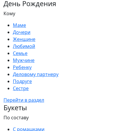
День Рождения
Кому
Маме
Дочери
Женщине
Любимой
Семье
Мужчине
Ребенку
Деловому партнеру
Подруге
Сестре
Перейти в раздел
Букеты
По составу
С ромашками