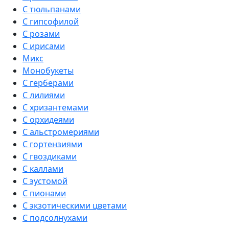
С тюльпанами
С гипсофилой
С розами
С ирисами
Микс
Монобукеты
С герберами
С лилиями
С хризантемами
С орхидеями
С альстромериями
С гортензиями
С гвоздиками
С каллами
С эустомой
С пионами
С экзотическими цветами
С подсолнухами