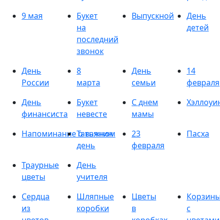
9 мая
Букет
Выпускной
День
на
детей
последний
звонок
День
8
День
14
России
марта
семьи
февраля
День
Букет
С днем
Хэллоуи
финансиста
невесте
мамы
Напоминание о важном
Татьянин
23
Пасха
день
февраля
Траурные
День
цветы
учителя
Сердца
Шляпные
Цветы
Корзин
из
коробки
в
с