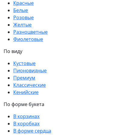
Красные
Белые
Розовые
Желтые
Разноцветные
Фиолетовые
По виду
Кустовые
Пионовидные
Премиум
Классические
Кенийские
По форме букета
В корзинах
В коробках
В форме сердца