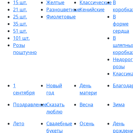
15 шт.
Желтые
Классические
В
21 шт.
Разноцветные
Кенийские
коробка
25 шт.
Фиолетовые
В
35 шт.
форме
51 шт.
сердца
101 шт.
В
Розы
шляпны
поштучно
коробка
Недорог
розы
Классик
1
Новый
День
Благода
сентября
год
матери
Поздравление
Сказать
Весна
Зима
люблю
Лето
Свадебные
Осень
День
букеты
рожден