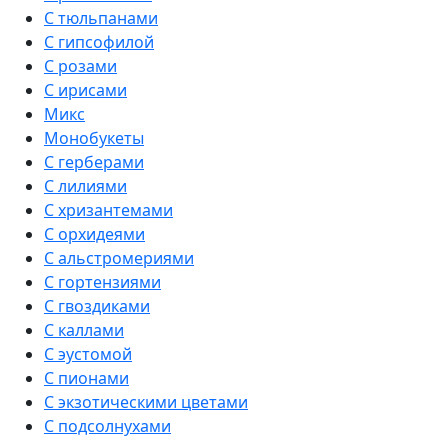
С тюльпанами
С гипсофилой
С розами
С ирисами
Микс
Монобукеты
С герберами
С лилиями
С хризантемами
С орхидеями
С альстромериями
С гортензиями
С гвоздиками
С каллами
С эустомой
С пионами
С экзотическими цветами
С подсолнухами