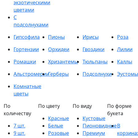
экзотическими
цветами
С
подсолнухами
Гипсофила
Пионы
Ирисы
Роза
Гортензии
Орхидеи
Гвоздики
Лилии
Ромашки
Хризантемы
Тюльпаны
Каллы
Альстромерии
Герберы
Подсолнухи
Эустомы
Комнатные
цветы
По
По цвету
По виду
По форме
количеству
букета
Красные
Кустовые
7 шт.
Белые
Пионовидные
В
9 шт.
Розовые
Премиум
корзина