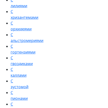
С
лилиями
С
хризантемами
С
орхидеями
С
альстромериями
С
гортензиями
С
гвоздиками
С
каллами
С
эустомой
С
пионами
С