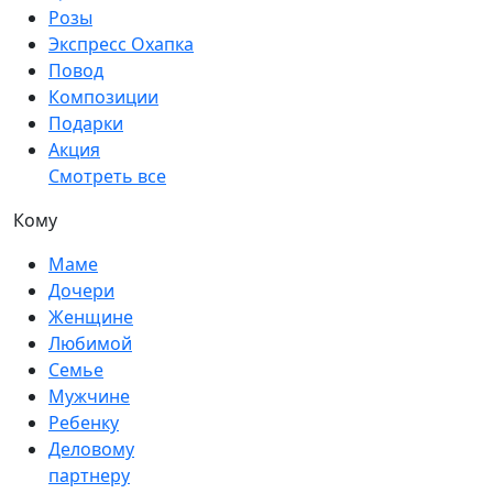
Розы
Экспресс Охапка
Повод
Композиции
Подарки
Акция
Смотреть все
Кому
Маме
Дочери
Женщине
Любимой
Семье
Мужчине
Ребенку
Деловому
партнеру