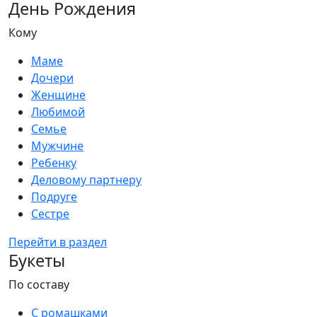
День Рождения
Кому
Маме
Дочери
Женщине
Любимой
Семье
Мужчине
Ребенку
Деловому партнеру
Подруге
Сестре
Перейти в раздел
Букеты
По составу
С ромашками