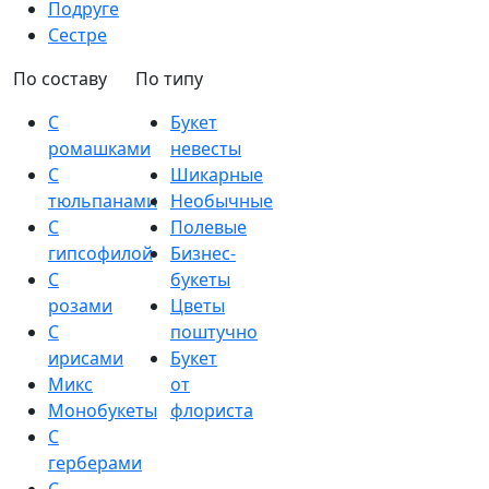
Подруге
Сестре
По составу
По типу
С
Букет
ромашками
невесты
С
Шикарные
тюльпанами
Необычные
С
Полевые
гипсофилой
Бизнес-
С
букеты
розами
Цветы
С
поштучно
ирисами
Букет
Микс
от
Монобукеты
флориста
С
герберами