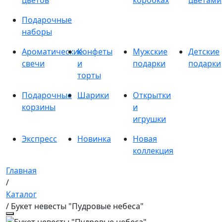
цветов
коробках
цветами
Подарочные
наборы
Ароматические
Конфеты
Мужские
Детские
свечи
и
подарки
подарки
торты
Подарочные
Шарики
Открытки
корзины
и
игрушки
Экспресс
Новинка
Новая
коллекция
Главная
/
Каталог
/ Букет невесты "Пудровые небеса"