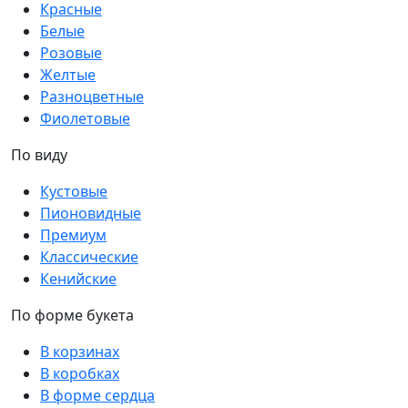
Красные
Белые
Розовые
Желтые
Разноцветные
Фиолетовые
По виду
Кустовые
Пионовидные
Премиум
Классические
Кенийские
По форме букета
В корзинах
В коробках
В форме сердца