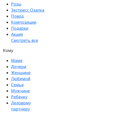
Розы
Экспресс Охапка
Повод
Композиции
Подарки
Акция
Смотреть все
Кому
Маме
Дочери
Женщине
Любимой
Семье
Мужчине
Ребенку
Деловому
партнеру