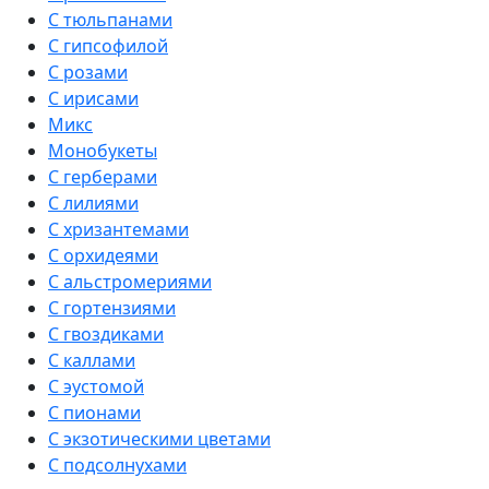
С тюльпанами
С гипсофилой
С розами
С ирисами
Микс
Монобукеты
С герберами
С лилиями
С хризантемами
С орхидеями
С альстромериями
С гортензиями
С гвоздиками
С каллами
С эустомой
С пионами
С экзотическими цветами
С подсолнухами