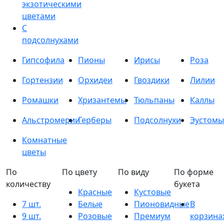
экзотическими
цветами
С
подсолнухами
Гипсофила
Пионы
Ирисы
Роза
Гортензии
Орхидеи
Гвоздики
Лилии
Ромашки
Хризантемы
Тюльпаны
Каллы
Альстромерии
Герберы
Подсолнухи
Эустомы
Комнатные
цветы
По
По цвету
По виду
По форме
количеству
букета
Красные
Кустовые
7 шт.
Белые
Пионовидные
В
9 шт.
Розовые
Премиум
корзина