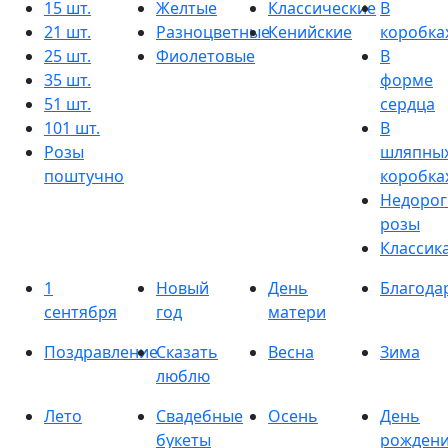
15 шт.
Желтые
Классические
В
21 шт.
Разноцветные
Кенийские
коробка
25 шт.
Фиолетовые
В
35 шт.
форме
51 шт.
сердца
101 шт.
В
Розы
шляпны
поштучно
коробка
Недорог
розы
Классик
1
Новый
День
Благода
сентября
год
матери
Поздравление
Сказать
Весна
Зима
люблю
Лето
Свадебные
Осень
День
букеты
рожден