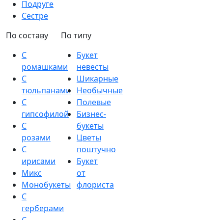
Подруге
Сестре
По составу
По типу
С
Букет
ромашками
невесты
С
Шикарные
тюльпанами
Необычные
С
Полевые
гипсофилой
Бизнес-
С
букеты
розами
Цветы
С
поштучно
ирисами
Букет
Микс
от
Монобукеты
флориста
С
герберами