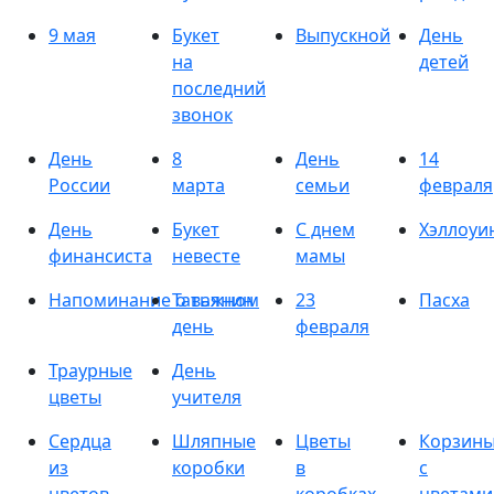
9 мая
Букет
Выпускной
День
на
детей
последний
звонок
День
8
День
14
России
марта
семьи
февраля
День
Букет
С днем
Хэллоуи
финансиста
невесте
мамы
Напоминание о важном
Татьянин
23
Пасха
день
февраля
Траурные
День
цветы
учителя
Сердца
Шляпные
Цветы
Корзин
из
коробки
в
с