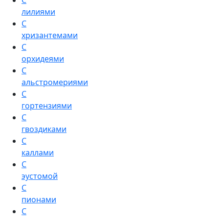
С
лилиями
С
хризантемами
С
орхидеями
С
альстромериями
С
гортензиями
С
гвоздиками
С
каллами
С
эустомой
С
пионами
С