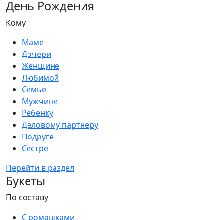
День Рождения
Кому
Маме
Дочери
Женщине
Любимой
Семье
Мужчине
Ребенку
Деловому партнеру
Подруге
Сестре
Перейти в раздел
Букеты
По составу
С ромашками