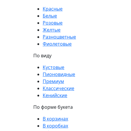
Красные
Белые
Розовые
Желтые
Разноцветные
Фиолетовые
По виду
Кустовые
Пионовидные
Премиум
Классические
Кенийские
По форме букета
В корзинах
В коробках