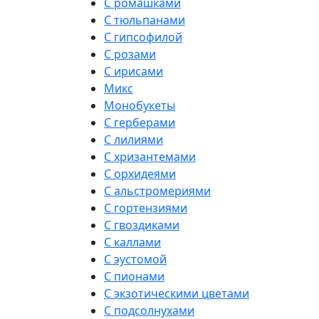
С ромашками
С тюльпанами
С гипсофилой
С розами
С ирисами
Микс
Монобукеты
С герберами
С лилиями
С хризантемами
С орхидеями
С альстромериями
С гортензиями
С гвоздиками
С каллами
С эустомой
С пионами
С экзотическими цветами
С подсолнухами