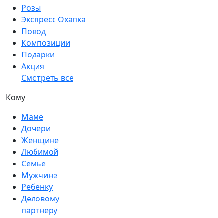
Розы
Экспресс Охапка
Повод
Композиции
Подарки
Акция
Смотреть все
Кому
Маме
Дочери
Женщине
Любимой
Семье
Мужчине
Ребенку
Деловому
партнеру