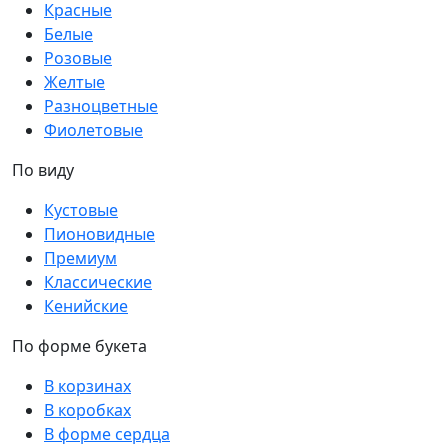
Красные
Белые
Розовые
Желтые
Разноцветные
Фиолетовые
По виду
Кустовые
Пионовидные
Премиум
Классические
Кенийские
По форме букета
В корзинах
В коробках
В форме сердца