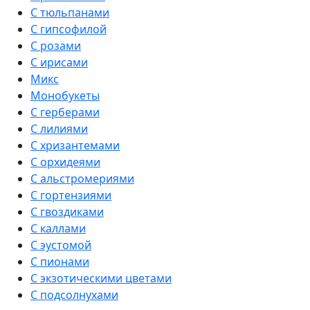
С тюльпанами
С гипсофилой
С розами
С ирисами
Микс
Монобукеты
С герберами
С лилиями
С хризантемами
С орхидеями
С альстромериями
С гортензиями
С гвоздиками
С каллами
С эустомой
С пионами
С экзотическими цветами
С подсолнухами