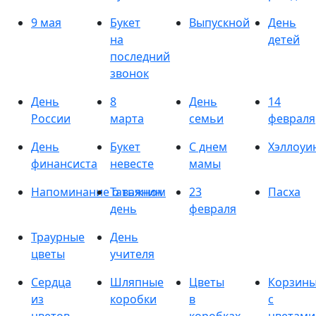
9 мая
Букет
Выпускной
День
на
детей
последний
звонок
День
8
День
14
России
марта
семьи
февраля
День
Букет
С днем
Хэллоуи
финансиста
невесте
мамы
Напоминание о важном
Татьянин
23
Пасха
день
февраля
Траурные
День
цветы
учителя
Сердца
Шляпные
Цветы
Корзин
из
коробки
в
с