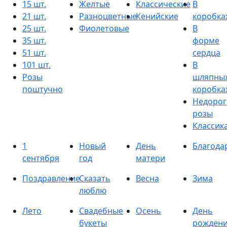
15 шт.
Желтые
Классические
В
21 шт.
Разноцветные
Кенийские
коробка
25 шт.
Фиолетовые
В
35 шт.
форме
51 шт.
сердца
101 шт.
В
Розы
шляпны
поштучно
коробка
Недорог
розы
Классик
1
Новый
День
Благода
сентября
год
матери
Поздравление
Сказать
Весна
Зима
люблю
Лето
Свадебные
Осень
День
букеты
рожден