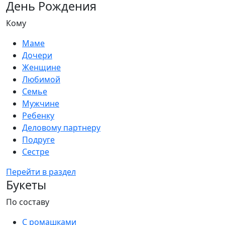
День Рождения
Кому
Маме
Дочери
Женщине
Любимой
Семье
Мужчине
Ребенку
Деловому партнеру
Подруге
Сестре
Перейти в раздел
Букеты
По составу
С ромашками