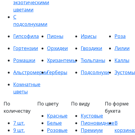
экзотическими
цветами
С
подсолнухами
Гипсофила
Пионы
Ирисы
Роза
Гортензии
Орхидеи
Гвоздики
Лилии
Ромашки
Хризантемы
Тюльпаны
Каллы
Альстромерии
Герберы
Подсолнухи
Эустомы
Комнатные
цветы
По
По цвету
По виду
По форме
количеству
букета
Красные
Кустовые
7 шт.
Белые
Пионовидные
В
9 шт.
Розовые
Премиум
корзина