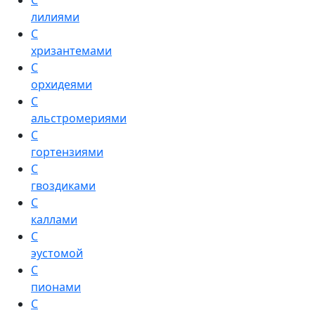
С
лилиями
С
хризантемами
С
орхидеями
С
альстромериями
С
гортензиями
С
гвоздиками
С
каллами
С
эустомой
С
пионами
С