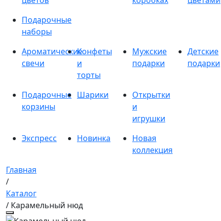
цветов
коробках
цветами
Подарочные
наборы
Ароматические
Конфеты
Мужские
Детские
свечи
и
подарки
подарки
торты
Подарочные
Шарики
Открытки
корзины
и
игрушки
Экспресс
Новинка
Новая
коллекция
Главная
/
Каталог
/ Карамельный нюд