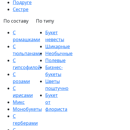
Подруге
Сестре
По составу
По типу
С
Букет
ромашками
невесты
С
Шикарные
тюльпанами
Необычные
С
Полевые
гипсофилой
Бизнес-
С
букеты
розами
Цветы
С
поштучно
ирисами
Букет
Микс
от
Монобукеты
флориста
С
герберами