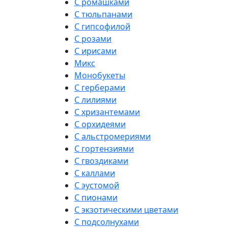
С ромашками
С тюльпанами
С гипсофилой
С розами
С ирисами
Микс
Монобукеты
С герберами
С лилиями
С хризантемами
С орхидеями
С альстромериями
С гортензиями
С гвоздиками
С каллами
С эустомой
С пионами
С экзотическими цветами
С подсолнухами