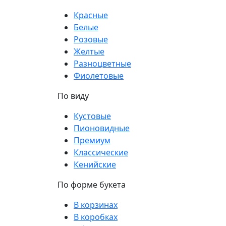
Красные
Белые
Розовые
Желтые
Разноцветные
Фиолетовые
По виду
Кустовые
Пионовидные
Премиум
Классические
Кенийские
По форме букета
В корзинах
В коробках