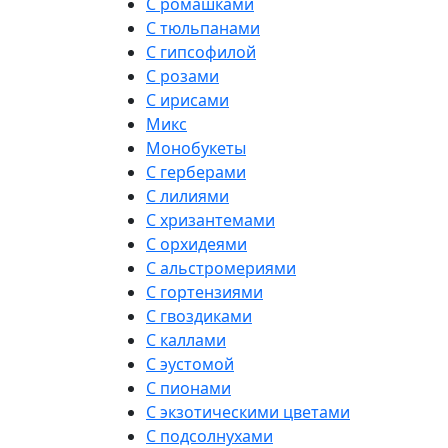
С ромашками
С тюльпанами
С гипсофилой
С розами
С ирисами
Микс
Монобукеты
С герберами
С лилиями
С хризантемами
С орхидеями
С альстромериями
С гортензиями
С гвоздиками
С каллами
С эустомой
С пионами
С экзотическими цветами
С подсолнухами