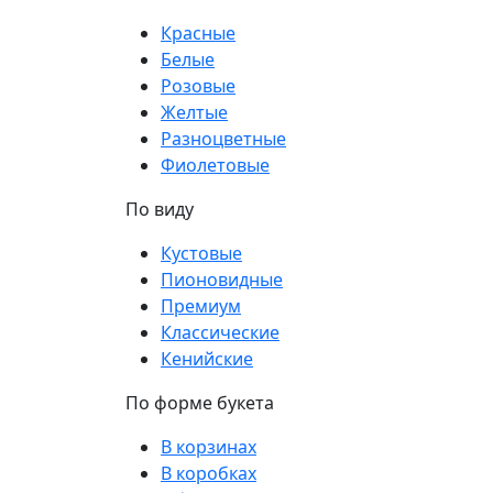
Красные
Белые
Розовые
Желтые
Разноцветные
Фиолетовые
По виду
Кустовые
Пионовидные
Премиум
Классические
Кенийские
По форме букета
В корзинах
В коробках