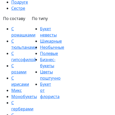
Подруге
Сестре
По составу
По типу
С
Букет
ромашками
невесты
С
Шикарные
тюльпанами
Необычные
С
Полевые
гипсофилой
Бизнес-
С
букеты
розами
Цветы
С
поштучно
ирисами
Букет
Микс
от
Монобукеты
флориста
С
герберами