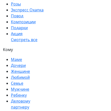
Розы
Экспресс Охапка
Повод
Композиции
Подарки
Акция
Смотреть все
Кому
Маме
Дочери
Женщине
Любимой
Семье
Мужчине
Ребенку
Деловому
партнеру