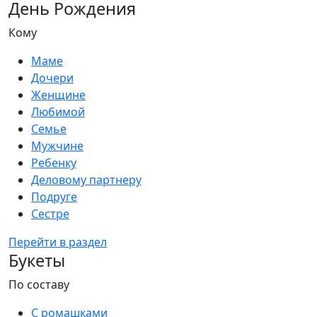
День Рождения
Кому
Маме
Дочери
Женщине
Любимой
Семье
Мужчине
Ребенку
Деловому партнеру
Подруге
Сестре
Перейти в раздел
Букеты
По составу
С ромашками