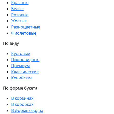
Красные
Белые
Розовые
Желтые
Разноцветные
Фиолетовые
По виду
Кустовые
Пионовидные
Премиум
Классические
Кенийские
По форме букета
В корзинах
В коробках
В форме сердца