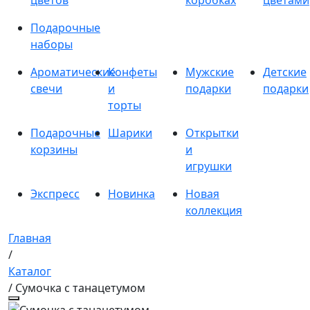
цветов
коробках
цветами
Подарочные
наборы
Ароматические
Конфеты
Мужские
Детские
свечи
и
подарки
подарки
торты
Подарочные
Шарики
Открытки
корзины
и
игрушки
Экспресс
Новинка
Новая
коллекция
Главная
/
Каталог
/ Сумочка с танацетумом