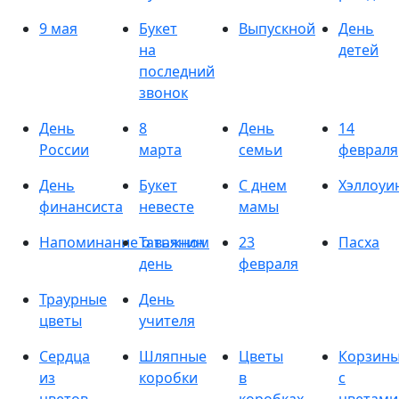
9 мая
Букет
Выпускной
День
на
детей
последний
звонок
День
8
День
14
России
марта
семьи
февраля
День
Букет
С днем
Хэллоуи
финансиста
невесте
мамы
Напоминание о важном
Татьянин
23
Пасха
день
февраля
Траурные
День
цветы
учителя
Сердца
Шляпные
Цветы
Корзин
из
коробки
в
с