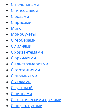
С тюльпанами
С гипсофилой
С розами
С ирисами
Микс
Монобукеты
С герберами
С лилиями
С хризантемами
С орхидеями
С альстромериями
С гортензиями
С гвоздиками
С каллами
С эустомой
С пионами
С экзотическими цветами
С подсолнухами