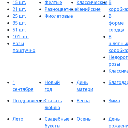
15 шт.
Желтые
Классические
В
21 шт.
Разноцветные
Кенийские
коробка
25 шт.
Фиолетовые
В
35 шт.
форме
51 шт.
сердца
101 шт.
В
Розы
шляпны
поштучно
коробка
Недорог
розы
Классик
1
Новый
День
Благода
сентября
год
матери
Поздравление
Сказать
Весна
Зима
люблю
Лето
Свадебные
Осень
День
букеты
рожден