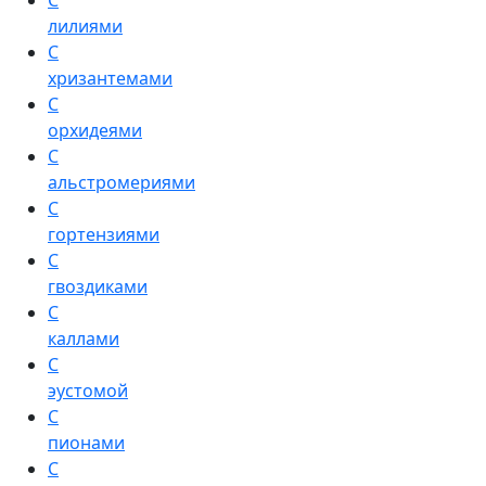
С
лилиями
С
хризантемами
С
орхидеями
С
альстромериями
С
гортензиями
С
гвоздиками
С
каллами
С
эустомой
С
пионами
С