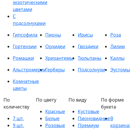
экзотическими
цветами
С
подсолнухами
Гипсофила
Пионы
Ирисы
Роза
Гортензии
Орхидеи
Гвоздики
Лилии
Ромашки
Хризантемы
Тюльпаны
Каллы
Альстромерии
Герберы
Подсолнухи
Эустомы
Комнатные
цветы
По
По цвету
По виду
По форме
количеству
букета
Красные
Кустовые
7 шт.
Белые
Пионовидные
В
9 шт.
Розовые
Премиум
корзина