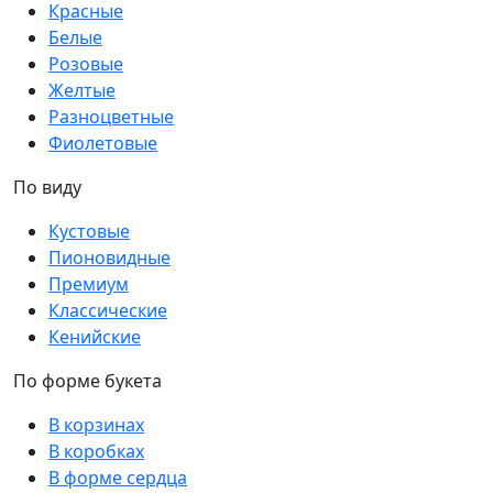
Красные
Белые
Розовые
Желтые
Разноцветные
Фиолетовые
По виду
Кустовые
Пионовидные
Премиум
Классические
Кенийские
По форме букета
В корзинах
В коробках
В форме сердца