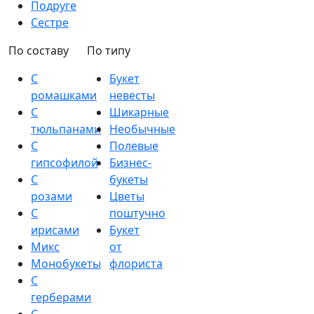
Подруге
Сестре
По составу
По типу
С
Букет
ромашками
невесты
С
Шикарные
тюльпанами
Необычные
С
Полевые
гипсофилой
Бизнес-
С
букеты
розами
Цветы
С
поштучно
ирисами
Букет
Микс
от
Монобукеты
флориста
С
герберами