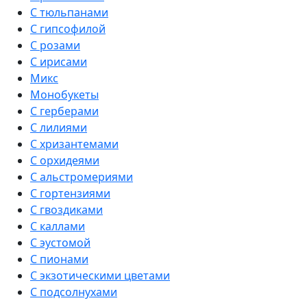
С тюльпанами
С гипсофилой
С розами
С ирисами
Микс
Монобукеты
С герберами
С лилиями
С хризантемами
С орхидеями
С альстромериями
С гортензиями
С гвоздиками
С каллами
С эустомой
С пионами
С экзотическими цветами
С подсолнухами