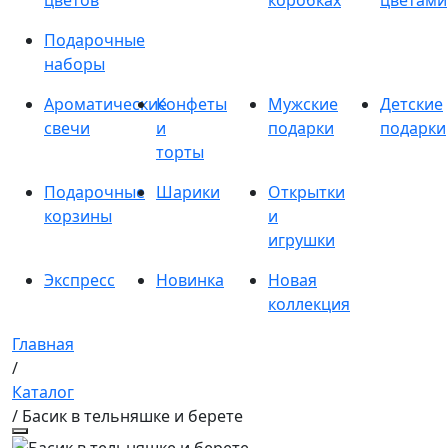
цветов
коробках
цветами
Подарочные
наборы
Ароматические
Конфеты
Мужские
Детские
свечи
и
подарки
подарки
торты
Подарочные
Шарики
Открытки
корзины
и
игрушки
Экспресс
Новинка
Новая
коллекция
Главная
/
Каталог
/ Басик в тельняшке и берете