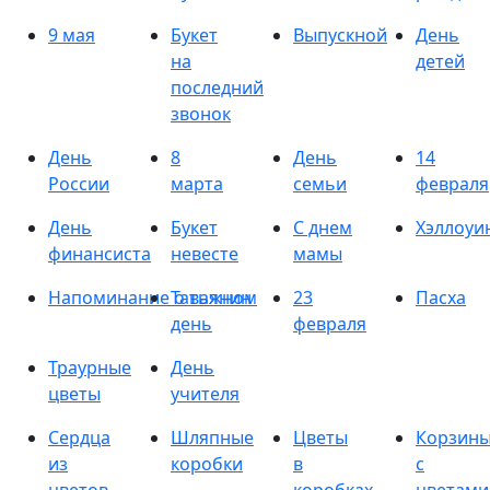
9 мая
Букет
Выпускной
День
на
детей
последний
звонок
День
8
День
14
России
марта
семьи
февраля
День
Букет
С днем
Хэллоуи
финансиста
невесте
мамы
Напоминание о важном
Татьянин
23
Пасха
день
февраля
Траурные
День
цветы
учителя
Сердца
Шляпные
Цветы
Корзин
из
коробки
в
с