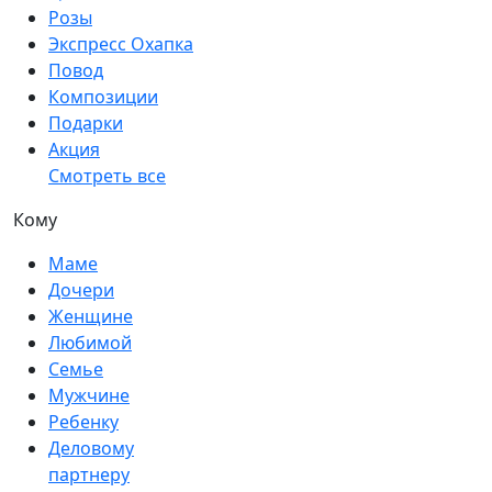
Розы
Экспресс Охапка
Повод
Композиции
Подарки
Акция
Смотреть все
Кому
Маме
Дочери
Женщине
Любимой
Семье
Мужчине
Ребенку
Деловому
партнеру