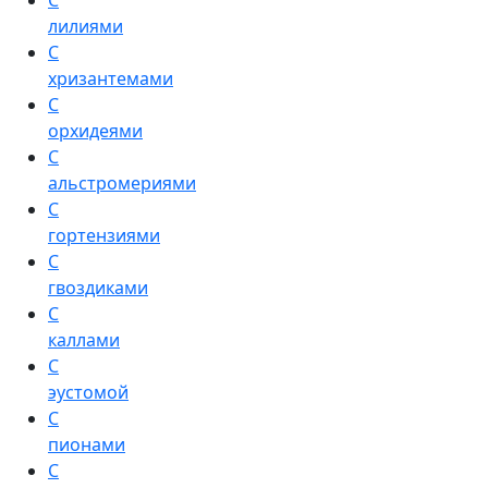
С
лилиями
С
хризантемами
С
орхидеями
С
альстромериями
С
гортензиями
С
гвоздиками
С
каллами
С
эустомой
С
пионами
С