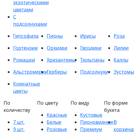
экзотическими
цветами
С
подсолнухами
Гипсофила
Пионы
Ирисы
Роза
Гортензии
Орхидеи
Гвоздики
Лилии
Ромашки
Хризантемы
Тюльпаны
Каллы
Альстромерии
Герберы
Подсолнухи
Эустомы
Комнатные
цветы
По
По цвету
По виду
По форме
количеству
букета
Красные
Кустовые
7 шт.
Белые
Пионовидные
В
9 шт.
Розовые
Премиум
корзина