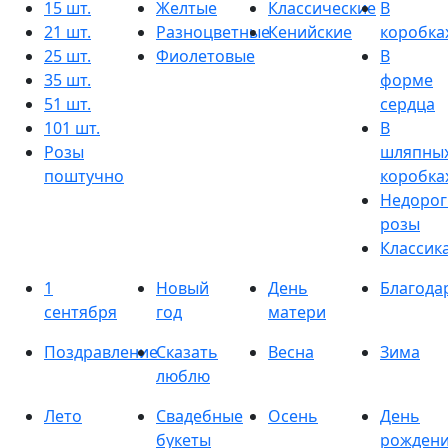
15 шт.
Желтые
Классические
В
21 шт.
Разноцветные
Кенийские
коробка
25 шт.
Фиолетовые
В
35 шт.
форме
51 шт.
сердца
101 шт.
В
Розы
шляпны
поштучно
коробка
Недорог
розы
Классик
1
Новый
День
Благода
сентября
год
матери
Поздравление
Сказать
Весна
Зима
люблю
Лето
Свадебные
Осень
День
букеты
рожден