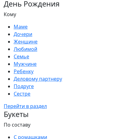
День Рождения
Кому
Маме
Дочери
Женщине
Любимой
Семье
Мужчине
Ребенку
Деловому партнеру
Подруге
Сестре
Перейти в раздел
Букеты
По составу
С ромашками