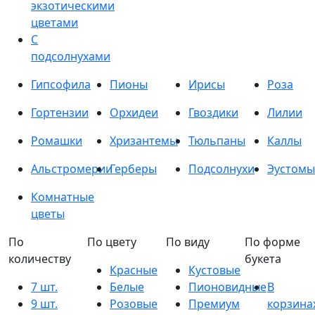
экзотическими
цветами
С
подсолнухами
Гипсофила
Пионы
Ирисы
Роза
Гортензии
Орхидеи
Гвоздики
Лилии
Ромашки
Хризантемы
Тюльпаны
Каллы
Альстромерии
Герберы
Подсолнухи
Эустомы
Комнатные
цветы
По
По цвету
По виду
По форме
количеству
букета
Красные
Кустовые
7 шт.
Белые
Пионовидные
В
9 шт.
Розовые
Премиум
корзина