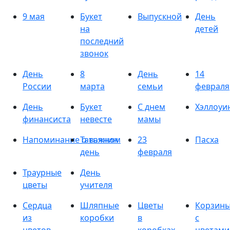
9 мая
Букет
Выпускной
День
на
детей
последний
звонок
День
8
День
14
России
марта
семьи
февраля
День
Букет
С днем
Хэллоуи
финансиста
невесте
мамы
Напоминание о важном
Татьянин
23
Пасха
день
февраля
Траурные
День
цветы
учителя
Сердца
Шляпные
Цветы
Корзин
из
коробки
в
с