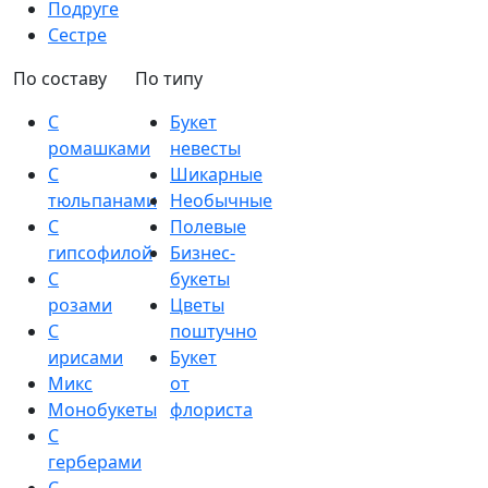
Подруге
Сестре
По составу
По типу
С
Букет
ромашками
невесты
С
Шикарные
тюльпанами
Необычные
С
Полевые
гипсофилой
Бизнес-
С
букеты
розами
Цветы
С
поштучно
ирисами
Букет
Микс
от
Монобукеты
флориста
С
герберами