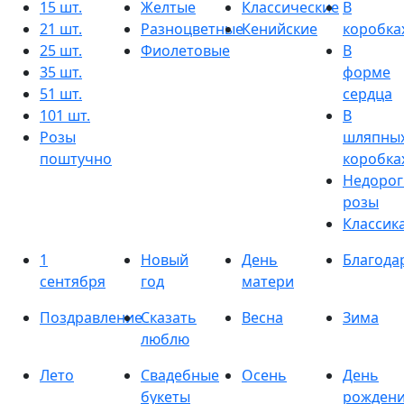
15 шт.
Желтые
Классические
В
21 шт.
Разноцветные
Кенийские
коробка
25 шт.
Фиолетовые
В
35 шт.
форме
51 шт.
сердца
101 шт.
В
Розы
шляпны
поштучно
коробка
Недорог
розы
Классик
1
Новый
День
Благода
сентября
год
матери
Поздравление
Сказать
Весна
Зима
люблю
Лето
Свадебные
Осень
День
букеты
рожден