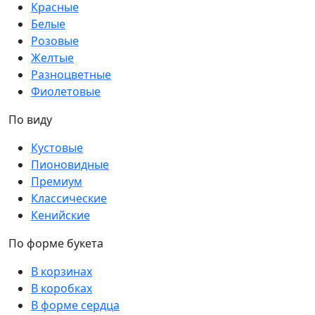
Красные
Белые
Розовые
Желтые
Разноцветные
Фиолетовые
По виду
Кустовые
Пионовидные
Премиум
Классические
Кенийские
По форме букета
В корзинах
В коробках
В форме сердца