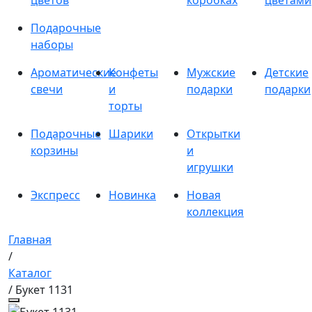
цветов
коробках
цветами
Подарочные
наборы
Ароматические
Конфеты
Мужские
Детские
свечи
и
подарки
подарки
торты
Подарочные
Шарики
Открытки
корзины
и
игрушки
Экспресс
Новинка
Новая
коллекция
Главная
/
Каталог
/ Букет 1131