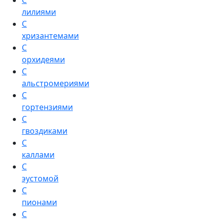
С
лилиями
С
хризантемами
С
орхидеями
С
альстромериями
С
гортензиями
С
гвоздиками
С
каллами
С
эустомой
С
пионами
С