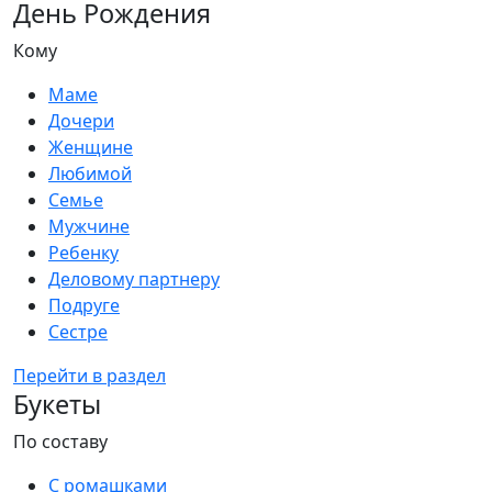
День Рождения
Кому
Маме
Дочери
Женщине
Любимой
Семье
Мужчине
Ребенку
Деловому партнеру
Подруге
Сестре
Перейти в раздел
Букеты
По составу
С ромашками