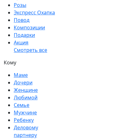
Розы
Экспресс Охапка
Повод
Композиции
Подарки
Акция
Смотреть все
Кому
Маме
Дочери
Женщине
Любимой
Семье
Мужчине
Ребенку
Деловому
партнеру