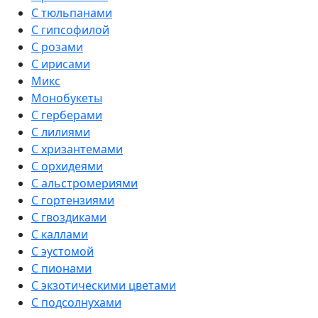
С тюльпанами
С гипсофилой
С розами
С ирисами
Микс
Монобукеты
С герберами
С лилиями
С хризантемами
С орхидеями
С альстромериями
С гортензиями
С гвоздиками
С каллами
С эустомой
С пионами
С экзотическими цветами
С подсолнухами