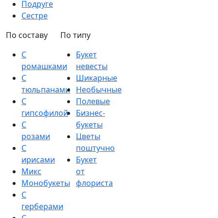
Подруге
Сестре
По составу
По типу
С
Букет
ромашками
невесты
С
Шикарные
тюльпанами
Необычные
С
Полевые
гипсофилой
Бизнес-
С
букеты
розами
Цветы
С
поштучно
ирисами
Букет
Микс
от
Монобукеты
флориста
С
герберами