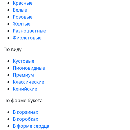
Красные
Белые
Розовые
Желтые
Разноцветные
Фиолетовые
По виду
Кустовые
Пионовидные
Премиум
Классические
Кенийские
По форме букета
В корзинах
В коробках
В форме сердца