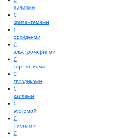
С
лилиями
С
хризантемами
С
орхидеями
С
альстромериями
С
гортензиями
С
гвоздиками
С
каллами
С
эустомой
С
пионами
С