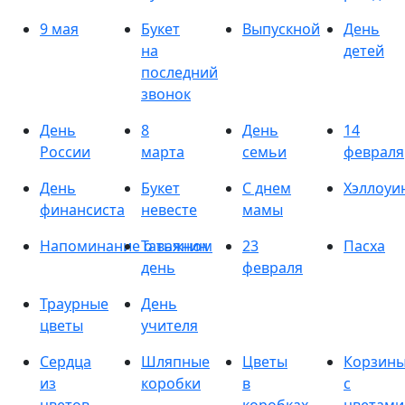
9 мая
Букет
Выпускной
День
на
детей
последний
звонок
День
8
День
14
России
марта
семьи
февраля
День
Букет
С днем
Хэллоуи
финансиста
невесте
мамы
Напоминание о важном
Татьянин
23
Пасха
день
февраля
Траурные
День
цветы
учителя
Сердца
Шляпные
Цветы
Корзин
из
коробки
в
с