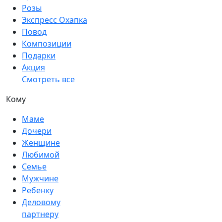
Розы
Экспресс Охапка
Повод
Композиции
Подарки
Акция
Смотреть все
Кому
Маме
Дочери
Женщине
Любимой
Семье
Мужчине
Ребенку
Деловому
партнеру