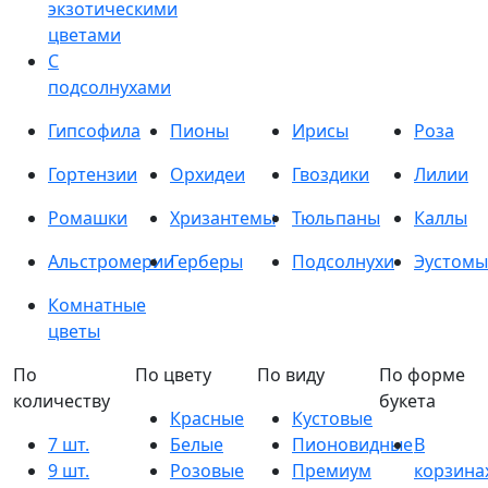
экзотическими
цветами
С
подсолнухами
Гипсофила
Пионы
Ирисы
Роза
Гортензии
Орхидеи
Гвоздики
Лилии
Ромашки
Хризантемы
Тюльпаны
Каллы
Альстромерии
Герберы
Подсолнухи
Эустомы
Комнатные
цветы
По
По цвету
По виду
По форме
количеству
букета
Красные
Кустовые
7 шт.
Белые
Пионовидные
В
9 шт.
Розовые
Премиум
корзина