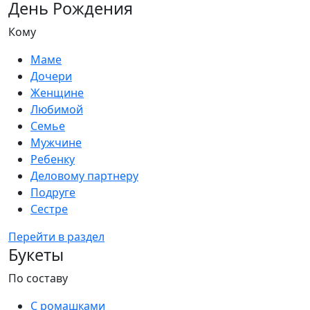
День Рождения
Кому
Маме
Дочери
Женщине
Любимой
Семье
Мужчине
Ребенку
Деловому партнеру
Подруге
Сестре
Перейти в раздел
Букеты
По составу
С ромашками