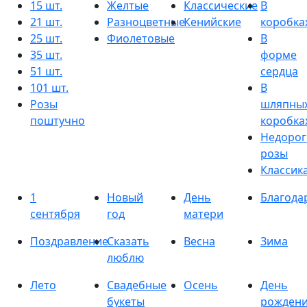
15 шт.
Желтые
Классические
В
21 шт.
Разноцветные
Кенийские
коробка
25 шт.
Фиолетовые
В
35 шт.
форме
51 шт.
сердца
101 шт.
В
Розы
шляпны
поштучно
коробка
Недорог
розы
Классик
1
Новый
День
Благода
сентября
год
матери
Поздравление
Сказать
Весна
Зима
люблю
Лето
Свадебные
Осень
День
букеты
рожден