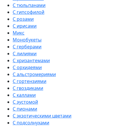
С тюльпанами
С гипсофилой
С розами
С ирисами
Микс
Монобукеты
С герберами
С лилиями
С хризантемами
С орхидеями
С альстромериями
С гортензиями
С гвоздиками
С каллами
С эустомой
С пионами
С экзотическими цветами
С подсолнухами