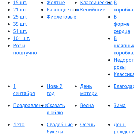
15 шт.
Желтые
Классические
В
21 шт.
Разноцветные
Кенийские
коробка
25 шт.
Фиолетовые
В
35 шт.
форме
51 шт.
сердца
101 шт.
В
Розы
шляпны
поштучно
коробка
Недорог
розы
Классик
1
Новый
День
Благода
сентября
год
матери
Поздравление
Сказать
Весна
Зима
люблю
Лето
Свадебные
Осень
День
букеты
рожден