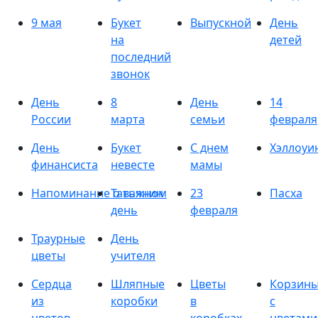
9 мая
Букет
Выпускной
День
на
детей
последний
звонок
День
8
День
14
России
марта
семьи
февраля
День
Букет
С днем
Хэллоуи
финансиста
невесте
мамы
Напоминание о важном
Татьянин
23
Пасха
день
февраля
Траурные
День
цветы
учителя
Сердца
Шляпные
Цветы
Корзин
из
коробки
в
с