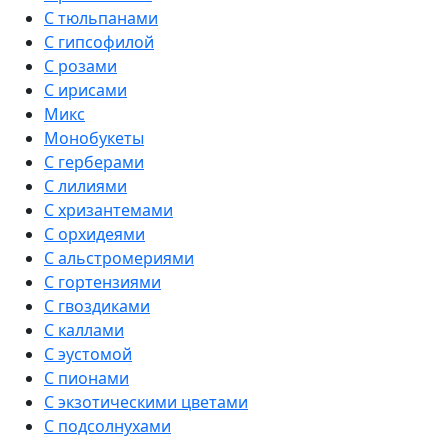
С тюльпанами
С гипсофилой
С розами
С ирисами
Микс
Монобукеты
С герберами
С лилиями
С хризантемами
С орхидеями
С альстромериями
С гортензиями
С гвоздиками
С каллами
С эустомой
С пионами
С экзотическими цветами
С подсолнухами