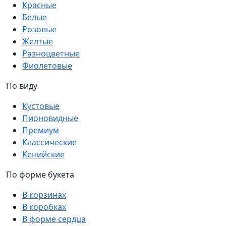
Красные
Белые
Розовые
Желтые
Разноцветные
Фиолетовые
По виду
Кустовые
Пионовидные
Премиум
Классические
Кенийские
По форме букета
В корзинах
В коробках
В форме сердца