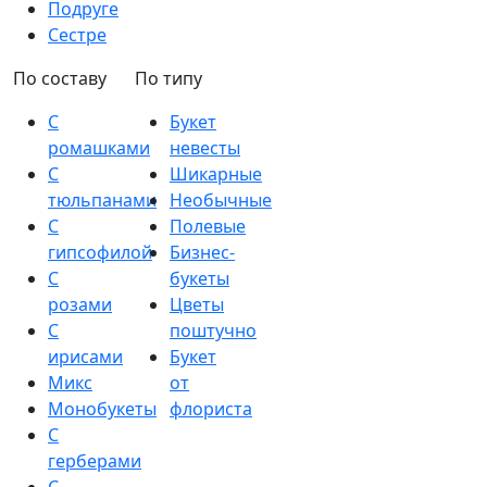
Подруге
Сестре
По составу
По типу
С
Букет
ромашками
невесты
С
Шикарные
тюльпанами
Необычные
С
Полевые
гипсофилой
Бизнес-
С
букеты
розами
Цветы
С
поштучно
ирисами
Букет
Микс
от
Монобукеты
флориста
С
герберами