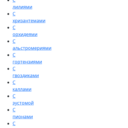
С
лилиями
С
хризантемами
С
орхидеями
С
альстромериями
С
гортензиями
С
гвоздиками
С
каллами
С
эустомой
С
пионами
С