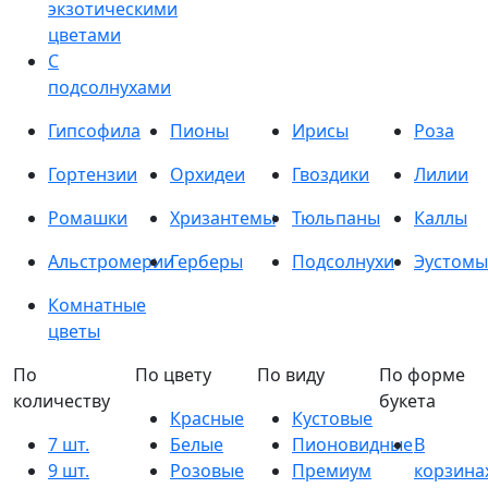
экзотическими
цветами
С
подсолнухами
Гипсофила
Пионы
Ирисы
Роза
Гортензии
Орхидеи
Гвоздики
Лилии
Ромашки
Хризантемы
Тюльпаны
Каллы
Альстромерии
Герберы
Подсолнухи
Эустомы
Комнатные
цветы
По
По цвету
По виду
По форме
количеству
букета
Красные
Кустовые
7 шт.
Белые
Пионовидные
В
9 шт.
Розовые
Премиум
корзина