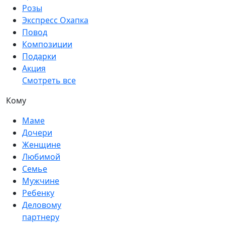
Розы
Экспресс Охапка
Повод
Композиции
Подарки
Акция
Смотреть все
Кому
Маме
Дочери
Женщине
Любимой
Семье
Мужчине
Ребенку
Деловому
партнеру