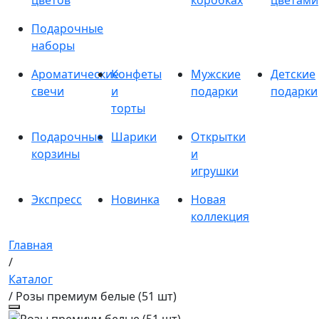
цветов
коробках
цветами
Подарочные
наборы
Ароматические
Конфеты
Мужские
Детские
свечи
и
подарки
подарки
торты
Подарочные
Шарики
Открытки
корзины
и
игрушки
Экспресс
Новинка
Новая
коллекция
Главная
/
Каталог
/ Розы премиум белые (51 шт)