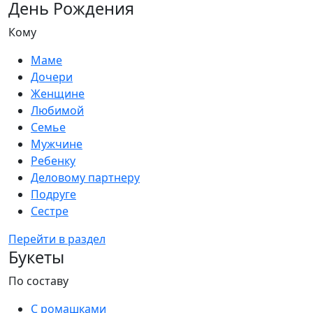
День Рождения
Кому
Маме
Дочери
Женщине
Любимой
Семье
Мужчине
Ребенку
Деловому партнеру
Подруге
Сестре
Перейти в раздел
Букеты
По составу
С ромашками