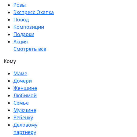
Розы
Экспресс Охапка
Повод
Композиции
Подарки
Акция
Смотреть все
Кому
Маме
Дочери
Женщине
Любимой
Семье
Мужчине
Ребенку
Деловому
партнеру