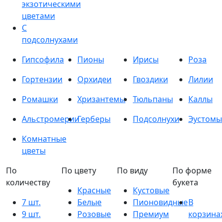
экзотическими
цветами
С
подсолнухами
Гипсофила
Пионы
Ирисы
Роза
Гортензии
Орхидеи
Гвоздики
Лилии
Ромашки
Хризантемы
Тюльпаны
Каллы
Альстромерии
Герберы
Подсолнухи
Эустомы
Комнатные
цветы
По
По цвету
По виду
По форме
количеству
букета
Красные
Кустовые
7 шт.
Белые
Пионовидные
В
9 шт.
Розовые
Премиум
корзина