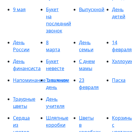
9 мая
Букет
Выпускной
День
на
детей
последний
звонок
День
8
День
14
России
марта
семьи
февраля
День
Букет
С днем
Хэллоуи
финансиста
невесте
мамы
Напоминание о важном
Татьянин
23
Пасха
день
февраля
Траурные
День
цветы
учителя
Сердца
Шляпные
Цветы
Корзин
из
коробки
в
с