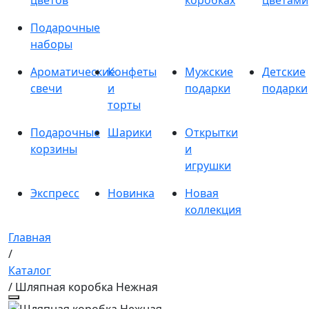
цветов
коробках
цветами
Подарочные
наборы
Ароматические
Конфеты
Мужские
Детские
свечи
и
подарки
подарки
торты
Подарочные
Шарики
Открытки
корзины
и
игрушки
Экспресс
Новинка
Новая
коллекция
Главная
/
Каталог
/ Шляпная коробка Нежная