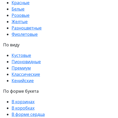
Красные
Белые
Розовые
Желтые
Разноцветные
Фиолетовые
По виду
Кустовые
Пионовидные
Премиум
Классические
Кенийские
По форме букета
В корзинах
В коробках
В форме сердца