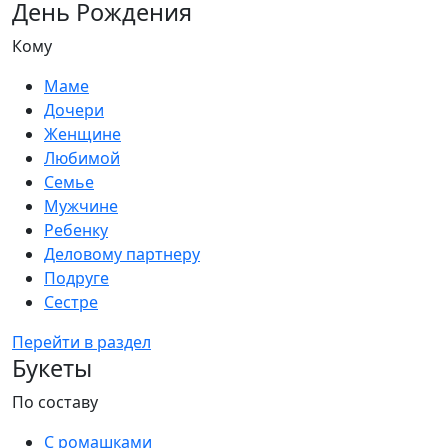
День Рождения
Кому
Маме
Дочери
Женщине
Любимой
Семье
Мужчине
Ребенку
Деловому партнеру
Подруге
Сестре
Перейти в раздел
Букеты
По составу
С ромашками