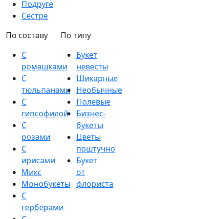
Подруге
Сестре
По составу
По типу
С
Букет
ромашками
невесты
С
Шикарные
тюльпанами
Необычные
С
Полевые
гипсофилой
Бизнес-
С
букеты
розами
Цветы
С
поштучно
ирисами
Букет
Микс
от
Монобукеты
флориста
С
герберами