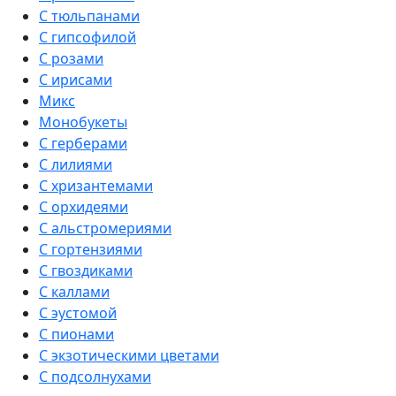
С тюльпанами
С гипсофилой
С розами
С ирисами
Микс
Монобукеты
С герберами
С лилиями
С хризантемами
С орхидеями
С альстромериями
С гортензиями
С гвоздиками
С каллами
С эустомой
С пионами
С экзотическими цветами
С подсолнухами