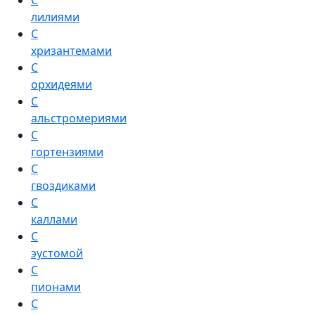
С
лилиями
С
хризантемами
С
орхидеями
С
альстромериями
С
гортензиями
С
гвоздиками
С
каллами
С
эустомой
С
пионами
С