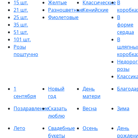
15 шт.
Желтые
Классические
В
21 шт.
Разноцветные
Кенийские
коробка
25 шт.
Фиолетовые
В
35 шт.
форме
51 шт.
сердца
101 шт.
В
Розы
шляпны
поштучно
коробка
Недорог
розы
Классик
1
Новый
День
Благода
сентября
год
матери
Поздравление
Сказать
Весна
Зима
люблю
Лето
Свадебные
Осень
День
букеты
рожден