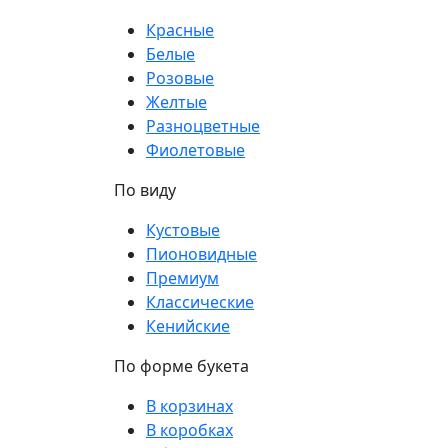
Красные
Белые
Розовые
Желтые
Разноцветные
Фиолетовые
По виду
Кустовые
Пионовидные
Премиум
Классические
Кенийские
По форме букета
В корзинах
В коробках