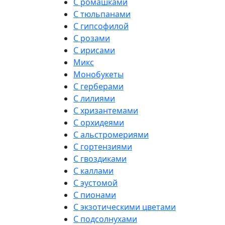
С ромашками
С тюльпанами
С гипсофилой
С розами
С ирисами
Микс
Монобукеты
С герберами
С лилиями
С хризантемами
С орхидеями
С альстромериями
С гортензиями
С гвоздиками
С каллами
С эустомой
С пионами
С экзотическими цветами
С подсолнухами